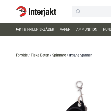
Interjakt DK
Hoppa till innehåll
JAKT & FRILUFTSKLÄDER
VAPEN
AMMUNITION
HUN
Forside
/
Fiske Beten
/
Spinnare
/ Insane Spinner