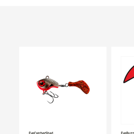
EyeCatcherShad
EyeBuzz