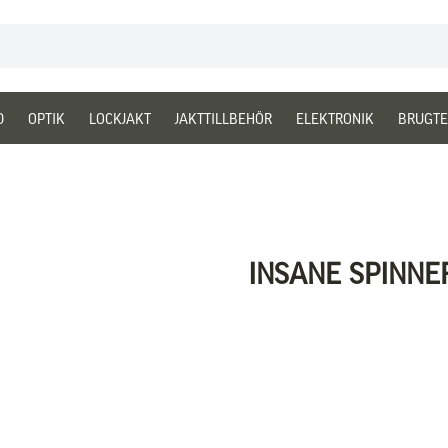
D
OPTIK
LOCKJAKT
JAKTTILLBEHÖR
ELEKTRONIK
BRUGTE
INSANE SPINNE