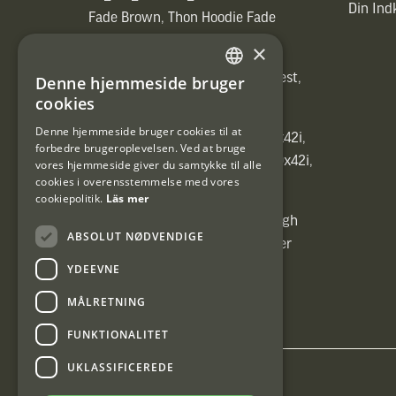
Din In
Fade Brown, Thon Hoodie Fade
Brown)]
×
[ih_use_fallback_field(Heated vest,
Denne hjemmeside bruger
SWEDISH
Heated vest)]
cookies
DANISH
Denne hjemmeside bruger cookies til at
[ih_use_fallback_field(C6 1,7-10x42i,
forbedre brugeroplevelsen. Ved at bruge
6ggr förstoringsväxel!, C6 1,7-10x42i,
vores hjemmeside giver du samtykke til alle
cookies i overensstemmelse med vores
6ggr förstoringsväxel!)]
cookiepolitik.
Läs mer
[ih_use_fallback_field(Carrier High
ABSOLUT NØDVENDIGE
Energy Professional 15kg, Carrier
High Energy Professional 15kg)]
YDEEVNE
MÅLRETNING
FUNKTIONALITET
UKLASSIFICEREDE
Interjakt DK