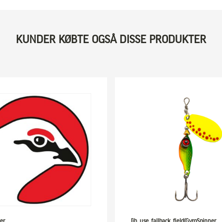
KUNDER KØBTE OGSÅ DISSE PRODUKTER
er
[ih_use_fallback_field(GyroSpinner,