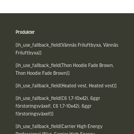
Sidfot
Produkter
[ih_use_fallback_field(Vännäs Friluftbyxa, Vännäs
Friluftbyxa)]
[ih_use_fallback_field(Thon Hoodie Fade Brown,
Thon Hoodie Fade Brown)]
[ih_use_fallback_field(Heated vest, Heated vest)]
[ih_use_fallback_field(C6 1,7-10x42i, 6ggr
förstoringsväxel!, C6 1,7-10x42i, 6ggr
förstoringsväxel!)]
[ih_use_fallback_field(Carrier High Energy
Professional 15kg, Carrier High Energy