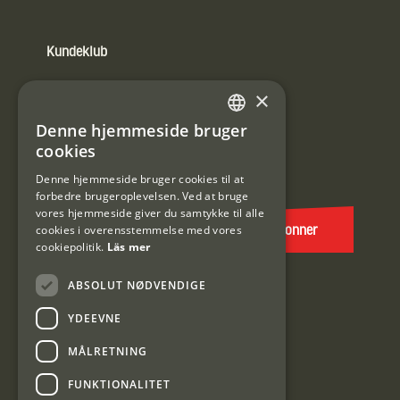
Kundeklub
Information om kundeklub.
×
Tilmeld mig kundeklubben
Denne hjemmeside bruger
SWEDISH
cookies
E-
DANISH
post
Denne hjemmeside bruger cookies til at
forbedre brugeroplevelsen. Ved at bruge
(Påkrævet)
vores hjemmeside giver du samtykke til alle
cookies i overensstemmelse med vores
Abonner
cookiepolitik.
Läs mer
ABSOLUT NØDVENDIGE
YDEEVNE
MÅLRETNING
FUNKTIONALITET
Interjakt DK