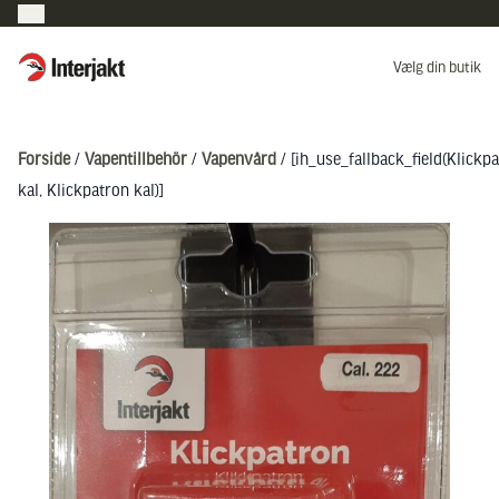
Interjakt DK
Vælg din butik
Hoppa till innehåll
Forside
/
Vapentillbehör
/
Vapenvård
/ [ih_use_fallback_field(Klickp
kal, Klickpatron kal)]