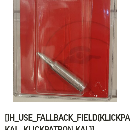
[IH_USE_FALLBACK_FIELD(KLICKP
KAL, KLICKPATRON KAL)]