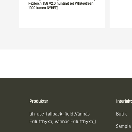
Nextorch T5G V2.0 hunting set White/green
1200 lumen NYHET)]
Sidfot
Produkter
Interjakt
[ih_use_fallback_field(Vännäs
Butik
Friluftbyxa, Vännäs Friluftbyxa)]
Sample