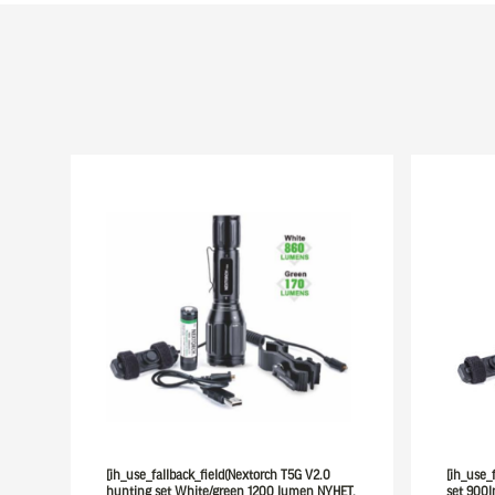
[ih_use_fallback_field(Nextorch T5G V2.0
[ih_use_
hunting set White/green 1200 lumen NYHET,
set 900l