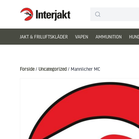
Interjakt DK
Hoppa till innehåll
JAKT & FRILUFTSKLÄDER
VAPEN
AMMUNITION
HUN
Forside
/
Uncategorized
/ Mannlicher MC