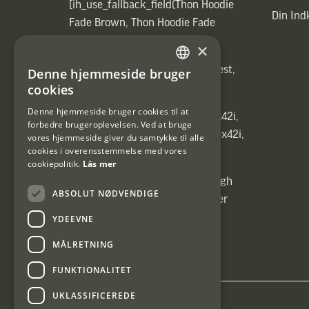
[ih_use_fallback_field(Thon Hoodie
Din In
Fade Brown, Thon Hoodie Fade
Brown)]
×
[ih_use_fallback_field(Heated vest,
Denne hjemmeside bruger
SWEDISH
Heated vest)]
cookies
DANISH
Denne hjemmeside bruger cookies til at
[ih_use_fallback_field(C6 1,7-10x42i,
forbedre brugeroplevelsen. Ved at bruge
6ggr förstoringsväxel!, C6 1,7-10x42i,
vores hjemmeside giver du samtykke til alle
cookies i overensstemmelse med vores
6ggr förstoringsväxel!)]
cookiepolitik.
Läs mer
[ih_use_fallback_field(Carrier High
ABSOLUT NØDVENDIGE
Energy Professional 15kg, Carrier
High Energy Professional 15kg)]
YDEEVNE
MÅLRETNING
FUNKTIONALITET
UKLASSIFICEREDE