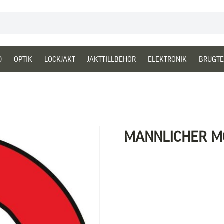
D
OPTIK
LOCKJAKT
JAKTTILLBEHÖR
ELEKTRONIK
BRUGTE
MANNLICHER M