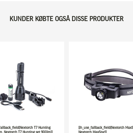
KUNDER KØBTE OGSÅ DISSE PRODUKTER
fallback_field(Nextorch T7 Hunting
[ih_use_fallback_field(Nextorch MaxS
m, Nextorch T7 Hunting set 900lm)]
Nextorch MaxStar)]