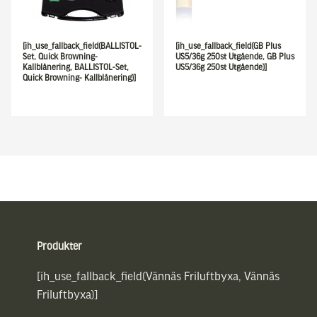
[ih_use_fallback_field(BALLISTOL-
[ih_use_fallback_field(GB Plus
Set, Quick Browning-
US5/36g 250st Utgående, GB Plus
Kallblånering, BALLISTOL-Set,
US5/36g 250st Utgående)]
Quick Browning- Kallblånering)]
Sidfot
Produkter
[ih_use_fallback_field(Vännäs Friluftbyxa, Vännäs
Friluftbyxa)]