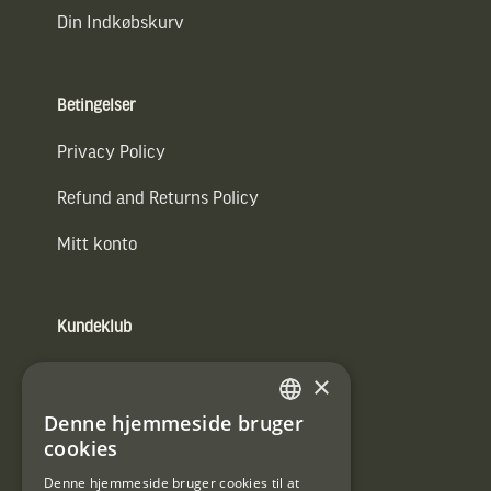
Din Indkøbskurv
Betingelser
Privacy Policy
Refund and Returns Policy
Mitt konto
Kundeklub
Information om kundeklub.
×
Tilmeld mig kundeklubben
Denne hjemmeside bruger
SWEDISH
cookies
E-
DANISH
post
Denne hjemmeside bruger cookies til at