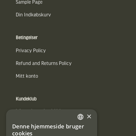
Sample Page
Din Indkøbskurv
Betingelser
Privacy Policy
Refund and Returns Policy
Mitt konto
Kundeklub
Information om kundeklub.
×
Tilmeld mig kundeklubben
Denne hjemmeside bruger
SWEDISH
cookies
E-