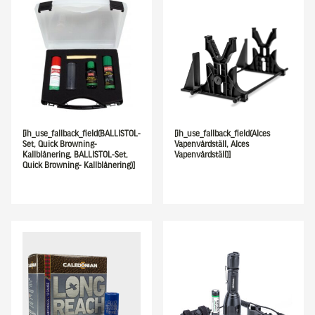
[ih_use_fallback_field(BALLISTOL-
[ih_use_fallback_field(Alces
Set, Quick Browning-
Vapenvårdställ, Alces
Kallblånering, BALLISTOL-Set,
Vapenvårdställ)]
Quick Browning- Kallblånering)]