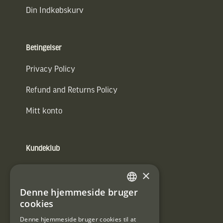
Din Indkøbskurv
Betingelser
Privacy Policy
Refund and Returns Policy
Mitt konto
Kundeklub
Information om kundeklub.
×
Tilmeld mig kundeklubben
Denne hjemmeside bruger
SWEDISH
cookies
E-
DANISH
post
Denne hjemmeside bruger cookies til at