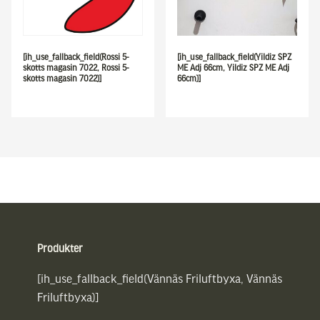
[ih_use_fallback_field(Rossi 5-
[ih_use_fallback_field(Yildiz SPZ
skotts magasin 7022, Rossi 5-
ME Adj 66cm, Yildiz SPZ ME Adj
skotts magasin 7022)]
66cm)]
Sidfot
Produkter
[ih_use_fallback_field(Vännäs Friluftbyxa, Vännäs
Friluftbyxa)]