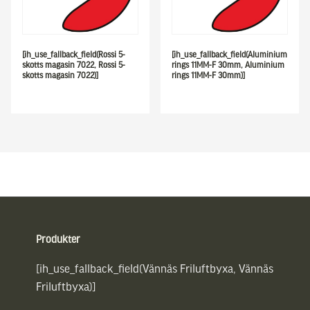
[ih_use_fallback_field(Rossi 5-
[ih_use_fallback_field(Aluminium
skotts magasin 7022, Rossi 5-
rings 11MM-F 30mm, Aluminium
skotts magasin 7022)]
rings 11MM-F 30mm)]
Sidfot
Produkter
[ih_use_fallback_field(Vännäs Friluftbyxa, Vännäs
Friluftbyxa)]