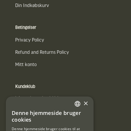
Din Indkøbskurv
Betingelser
Privacy Policy
Refund and Returns Policy
Mitt konto
Kundeklub
Information om kundeklub.
×
Tilmeld mig kundeklubben
Denne hjemmeside bruger
SWEDISH
cookies
E-
DANISH
post
Denne hjemmeside bruger cookies til at