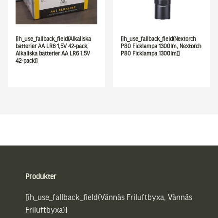
[ih_use_fallback_field(Alkaliska
[ih_use_fallback_field(Nextorch
batterier AA LR6 1,5V 42-pack,
P80 Ficklampa 1300lm, Nextorch
Alkaliska batterier AA LR6 1,5V
P80 Ficklampa 1300lm)]
42-pack)]
Sidfot
Produkter
[ih_use_fallback_field(Vännäs Friluftbyxa, Vännäs
Friluftbyxa)]