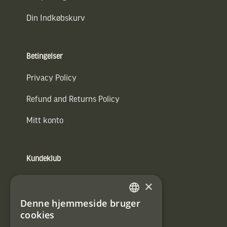
Din Indkøbskurv
Betingelser
Privacy Policy
Refund and Returns Policy
Mitt konto
Kundeklub
Information om kundeklub.
×
Tilmeld mig kundeklubben
Denne hjemmeside bruger
SWEDISH
cookies
E-
DANISH