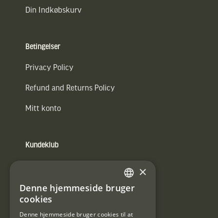
Din Indkøbskurv
Betingelser
Privacy Policy
Refund and Returns Policy
Mitt konto
Kundeklub
Information om kundeklub.
×
Tilmeld mig kundeklubben
Denne hjemmeside bruger
SWEDISH
cookies
E-
DANISH
post
Denne hjemmeside bruger cookies til at