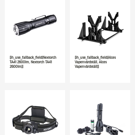
[ih_use_fallback_field(Nextorch
[ih_use_fallback_field(Alces
TA41 2600lm, Nextorch TA41
Vapenvårdställ, Alces
2600lm)]
Vapenvårdställ)]