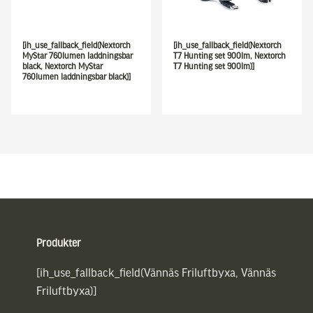
[ih_use_fallback_field(Nextorch
[ih_use_fallback_field(Nextorch
MyStar 760lumen laddningsbar
T7 Hunting set 900lm, Nextorch
black, Nextorch MyStar
T7 Hunting set 900lm)]
760lumen laddningsbar black)]
Sidfot
Produkter
[ih_use_fallback_field(Vännäs Friluftbyxa, Vännäs
Friluftbyxa)]