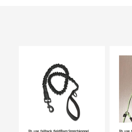
[ih_use_fallback_field(Barq Stretchkoppel,
[ih_use_