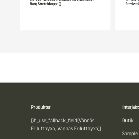
Barq Stretchkoppel)]
Retriver
Sidfot
Produkter
Interjakt
[ih_use_fallback_field(Vännäs
Butik
Friluftbyxa, Vännäs Friluftbyxa)]
Sample