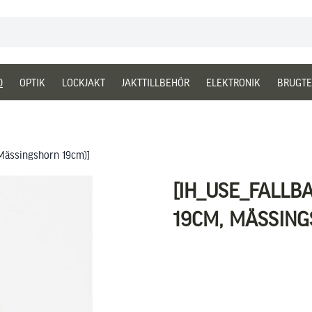
D
OPTIK
LOCKJAKT
JAKTTILLBEHÖR
ELEKTRONIK
BRUGTE
 Mässingshorn 19cm)]
[IH_USE_FALLB
19CM, MÄSSING