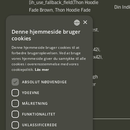
[ih_use_fallback_field(Thon Hoodie
Din In
Fade Brown, Thon Hoodie Fade
Brown)]
×
[ih_use_fallback_field(Heated vest,
Denne hjemmeside bruger
SWEDISH
Heated vest)]
cookies
DANISH
Denne hjemmeside bruger cookies til at
[ih_use_fallback_field(C6 1,7-10x42i,
forbedre brugeroplevelsen. Ved at bruge
6ggr förstoringsväxel!, C6 1,7-10x42i,
vores hjemmeside giver du samtykke til alle
cookies i overensstemmelse med vores
6ggr förstoringsväxel!)]
cookiepolitik.
Läs mer
[ih_use_fallback_field(Carrier High
ABSOLUT NØDVENDIGE
Energy Professional 15kg, Carrier
High Energy Professional 15kg)]
YDEEVNE
MÅLRETNING
FUNKTIONALITET
UKLASSIFICEREDE