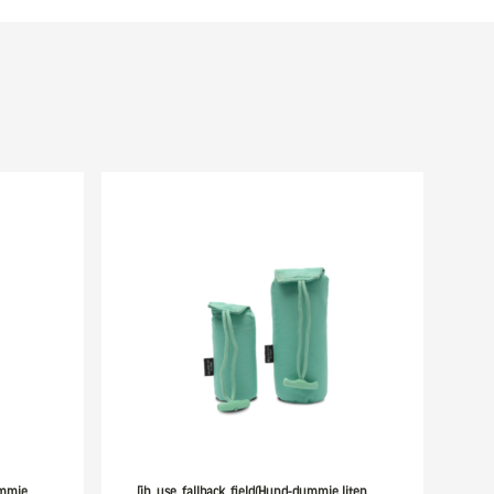
ummie
[ih_use_fallback_field(Hund-dummie liten