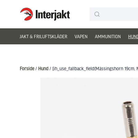
Interjakt DK
Hoppa till innehåll
JAKT & FRILUFTSKLÄDER
VAPEN
AMMUNITION
HUN
Forside
/
Hund
/ [ih_use_fallback_field(Mässingshorn 19cm,