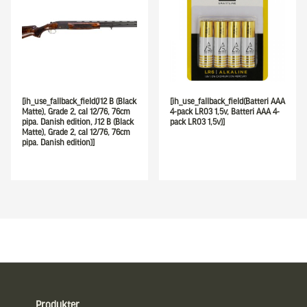
[ih_use_fallback_field(J12 B (Black
[ih_use_fallback_field(Batteri AAA
Matte), Grade 2, cal 12/76, 76cm
4-pack LR03 1,5v, Batteri AAA 4-
pipa. Danish edition, J12 B (Black
pack LR03 1,5v)]
Matte), Grade 2, cal 12/76, 76cm
pipa. Danish edition)]
Sidfot
Produkter