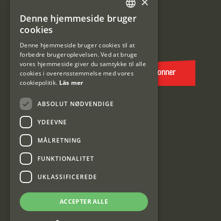
×
Tilmeld mig kundeklubben
Denne hjemmeside bruger
SWEDISH
cookies
E-
DANISH
post
Denne hjemmeside bruger cookies til at
forbedre brugeroplevelsen. Ved at bruge
(Påkrævet)
vores hjemmeside giver du samtykke til alle
cookies i overensstemmelse med vores
Abonner
cookiepolitik.
Läs mer
ABSOLUT NØDVENDIGE
YDEEVNE
MÅLRETNING
FUNKTIONALITET
Interjakt DK
UKLASSIFICEREDE
Interjakt Sweden AB, Årjäng
ACCEPTER ALLE
Org: 553222-3915