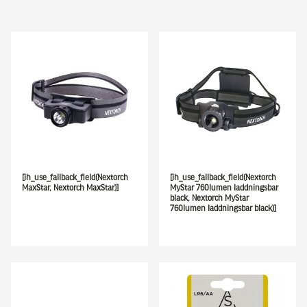
[ih_use_fallback_field(Nextorch
[ih_use_fallback_field(Nextorch
MaxStar, Nextorch MaxStar)]
MyStar 760lumen laddningsbar
black, Nextorch MyStar
760lumen laddningsbar black)]