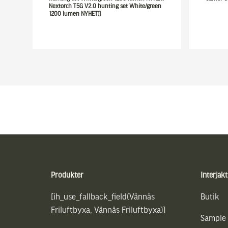
Nextorch T5G V2.0 hunting set White/green
1200 lumen NYHET)]
Sidfot
Produkter
Interjakt
[ih_use_fallback_field(Vännäs
Butik
Friluftbyxa, Vännäs Friluftbyxa)]
Sample