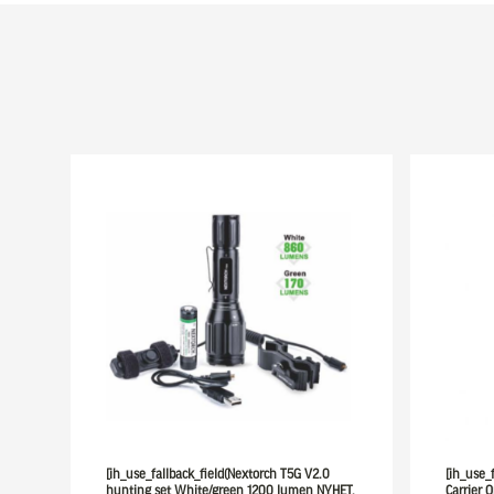
[ih_use_fallback_field(Nextorch T5G V2.0
[ih_use_f
hunting set White/green 1200 lumen NYHET,
Carrier O