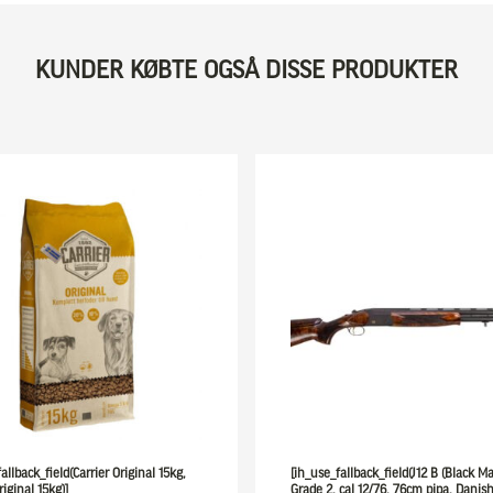
KUNDER KØBTE OGSÅ DISSE PRODUKTER
allback_field(Carrier Original 15kg,
[ih_use_fallback_field(J12 B (Black Ma
riginal 15kg)]
Grade 2, cal 12/76, 76cm pipa. Danish