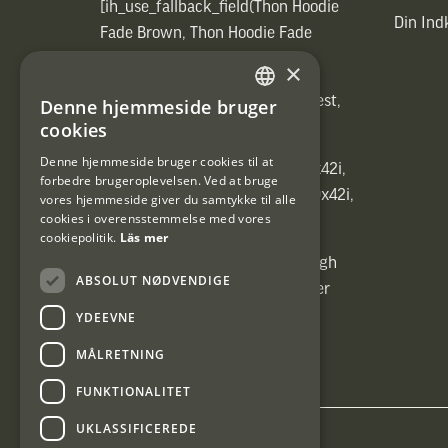
[ih_use_fallback_field(Thon Hoodie
Din In
Fade Brown, Thon Hoodie Fade
Brown)]
×
[ih_use_fallback_field(Heated vest,
Denne hjemmeside bruger
SWEDISH
Heated vest)]
cookies
DANISH
Denne hjemmeside bruger cookies til at
[ih_use_fallback_field(C6 1,7-10x42i,
forbedre brugeroplevelsen. Ved at bruge
6ggr förstoringsväxel!, C6 1,7-10x42i,
vores hjemmeside giver du samtykke til alle
cookies i overensstemmelse med vores
6ggr förstoringsväxel!)]
cookiepolitik.
Läs mer
[ih_use_fallback_field(Carrier High
ABSOLUT NØDVENDIGE
Energy Professional 15kg, Carrier
High Energy Professional 15kg)]
YDEEVNE
MÅLRETNING
FUNKTIONALITET
UKLASSIFICEREDE