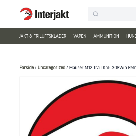
Interjakt DK
Hoppa till innehåll
JAKT & FRILUFTSKLÄDER
VAPEN
AMMUNITION
HUN
Forside
/
Uncategorized
/ Mauser M12 Trail Kal: .308Win Refn