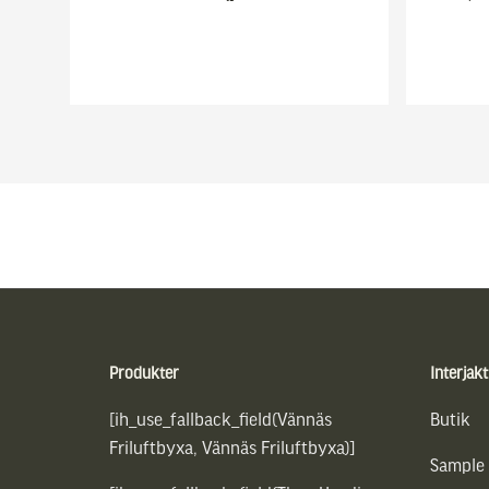
Sidfot
Produkter
Interjakt
[ih_use_fallback_field(Vännäs
Butik
Friluftbyxa, Vännäs Friluftbyxa)]
Sample