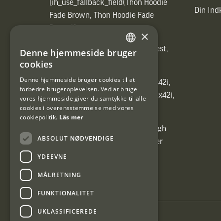
[ih_use_fallback_field(Thon Hoodie
Din In
Fade Brown, Thon Hoodie Fade
Brown)]
×
[ih_use_fallback_field(Heated vest,
Denne hjemmeside bruger
SWEDISH
Heated vest)]
cookies
DANISH
Denne hjemmeside bruger cookies til at
[ih_use_fallback_field(C6 1,7-10x42i,
forbedre brugeroplevelsen. Ved at bruge
6ggr förstoringsväxel!, C6 1,7-10x42i,
vores hjemmeside giver du samtykke til alle
cookies i overensstemmelse med vores
6ggr förstoringsväxel!)]
cookiepolitik.
Läs mer
[ih_use_fallback_field(Carrier High
ABSOLUT NØDVENDIGE
Energy Professional 15kg, Carrier
High Energy Professional 15kg)]
YDEEVNE
MÅLRETNING
FUNKTIONALITET
UKLASSIFICEREDE