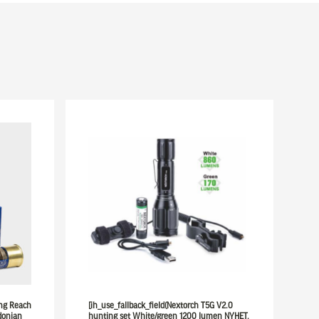
ong Reach
[ih_use_fallback_field(Nextorch T5G V2.0
donian
hunting set White/green 1200 lumen NYHET,