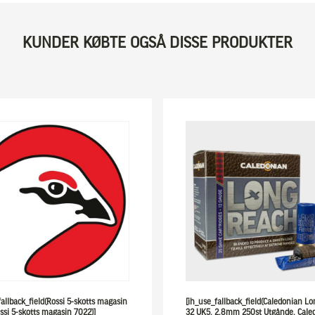
KUNDER KØBTE OGSÅ DISSE PRODUKTER
fallback_field(Rossi 5-skotts magasin
[ih_use_fallback_field(Caledonian L
ssi 5-skotts magasin 7022)]
32 UK5, 2,8mm 250st Utgånde, Cale