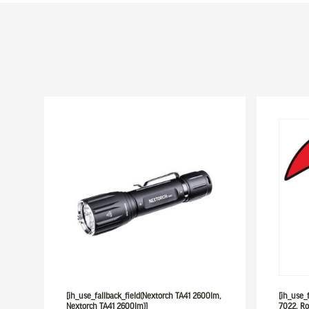
[ih_use_fallback_field(Nextorch TA41 2600lm,
[ih_use_
Nextorch TA41 2600lm)]
7022, Ro