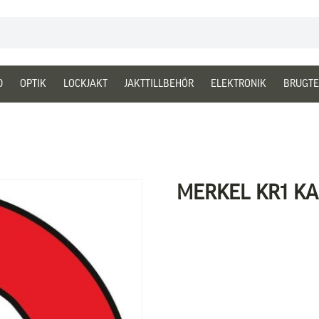
D
OPTIK
LOCKJAKT
JAKTTILLBEHÖR
ELEKTRONIK
BRUGTE
MERKEL KR1 KAL