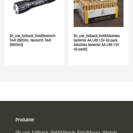
[ih_use_fallback_field(Nextorch
[ih_use_fallback_field(Alkaliska
TA41 2600lm, Nextorch TA41
batterier AA LR6 1,5V 42-pack,
2600lm)]
Alkaliska batterier AA LR6 1,5V
42-pack)]
Sidfot
Produkter
[ih_use_fallback_field(Vännäs Friluftbyxa, Vännäs