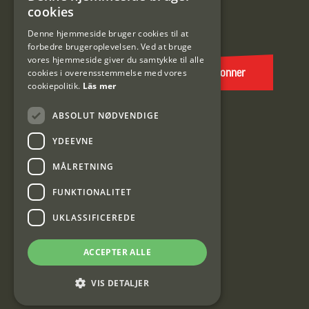
SWEDISH
cookies
E-
DANISH
post
Denne hjemmeside bruger cookies til at
forbedre brugeroplevelsen. Ved at bruge
(Påkrævet)
vores hjemmeside giver du samtykke til alle
cookies i overensstemmelse med vores
Abonner
cookiepolitik.
Läs mer
ABSOLUT NØDVENDIGE
YDEEVNE
MÅLRETNING
FUNKTIONALITET
Interjakt DK
UKLASSIFICEREDE
Interjakt Sweden AB, Årjäng
ACCEPTER ALLE
Org: 553222-3915
VIS DETALJER