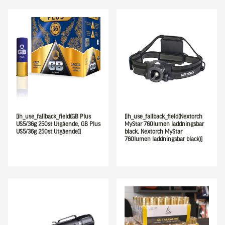
[ih_use_fallback_field(GB Plus
[ih_use_fallback_field(Nextorch
US5/36g 250st Utgående, GB Plus
MyStar 760lumen laddningsbar
US5/36g 250st Utgående)]
black, Nextorch MyStar
760lumen laddningsbar black)]