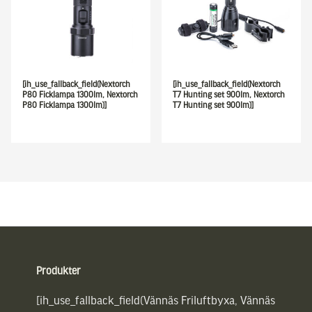
[ih_use_fallback_field(Nextorch
[ih_use_fallback_field(Nextorch
P80 Ficklampa 1300lm, Nextorch
T7 Hunting set 900lm, Nextorch
P80 Ficklampa 1300lm)]
T7 Hunting set 900lm)]
Sidfot
Produkter
[ih_use_fallback_field(Vännäs Friluftbyxa, Vännäs