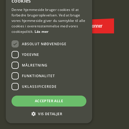
cookies
E-
DANISH
post
Denne hjemmeside bruger cookies til at
forbedre brugeroplevelsen. Ved at bruge
(Påkrævet)
vores hjemmeside giver du samtykke til alle
cookies i overensstemmelse med vores
Abonner
cookiepolitik.
Läs mer
ABSOLUT NØDVENDIGE
YDEEVNE
MÅLRETNING
FUNKTIONALITET
Interjakt DK
UKLASSIFICEREDE
Interjakt Sweden AB, Årjäng
ACCEPTER ALLE
Org: 553222-3915
VIS DETALJER