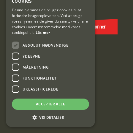
cookies
E-
DANISH
post
Denne hjemmeside bruger cookies til at
forbedre brugeroplevelsen. Ved at bruge
(Påkrævet)
vores hjemmeside giver du samtykke til alle
cookies i overensstemmelse med vores
Abonner
cookiepolitik.
Läs mer
ABSOLUT NØDVENDIGE
YDEEVNE
MÅLRETNING
FUNKTIONALITET
Interjakt DK
UKLASSIFICEREDE
Interjakt Sweden AB, Årjäng
ACCEPTER ALLE
Org: 553222-3915
VIS DETALJER