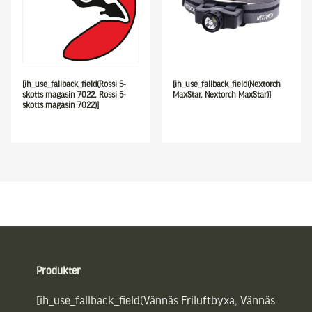
[ih_use_fallback_field(Rossi 5-
[ih_use_fallback_field(Nextorch
skotts magasin 7022, Rossi 5-
MaxStar, Nextorch MaxStar)]
skotts magasin 7022)]
Sidfot
Produkter
[ih_use_fallback_field(Vännäs Friluftbyxa, Vännäs