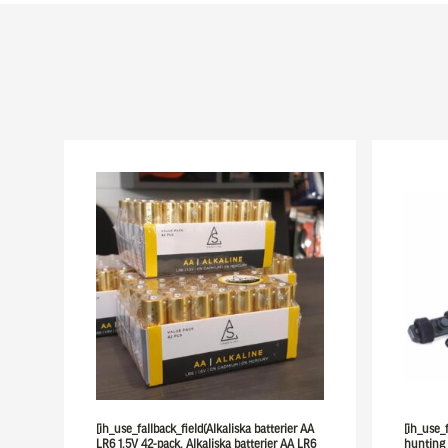
[ih_use_fallback_field(Alkaliska batterier AA
[ih_use_
LR6 1,5V 42-pack, Alkaliska batterier AA LR6
hunting