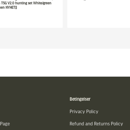
 T5G V2.0 hunting set White/green
men NYHET)]
Betingelser
Privacy Policy
 Page
Refund and Returns Policy