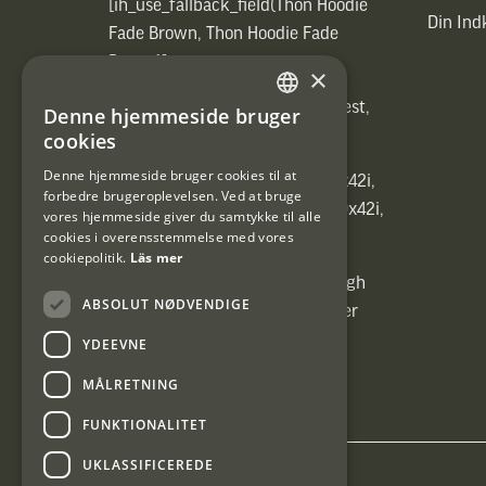
[ih_use_fallback_field(Thon Hoodie
Din In
Fade Brown, Thon Hoodie Fade
Brown)]
×
[ih_use_fallback_field(Heated vest,
Denne hjemmeside bruger
SWEDISH
Heated vest)]
cookies
DANISH
Denne hjemmeside bruger cookies til at
[ih_use_fallback_field(C6 1,7-10x42i,
forbedre brugeroplevelsen. Ved at bruge
6ggr förstoringsväxel!, C6 1,7-10x42i,
vores hjemmeside giver du samtykke til alle
cookies i overensstemmelse med vores
6ggr förstoringsväxel!)]
cookiepolitik.
Läs mer
[ih_use_fallback_field(Carrier High
ABSOLUT NØDVENDIGE
Energy Professional 15kg, Carrier
High Energy Professional 15kg)]
YDEEVNE
MÅLRETNING
FUNKTIONALITET
UKLASSIFICEREDE