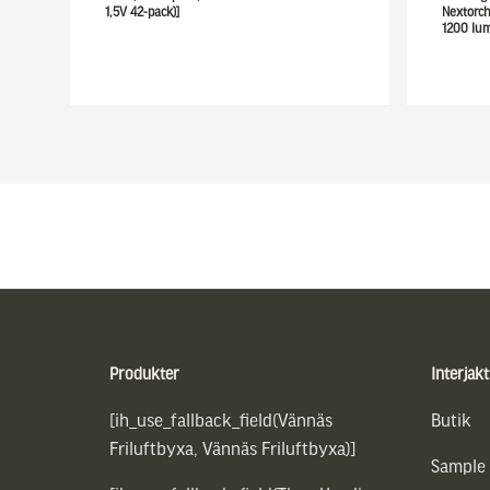
1,5V 42-pack)]
Nextorch
1200 lu
Sidfot
Produkter
Interjakt
[ih_use_fallback_field(Vännäs
Butik
Friluftbyxa, Vännäs Friluftbyxa)]
Sample