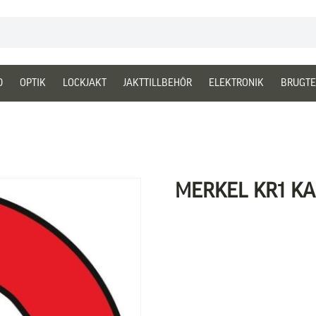
D
OPTIK
LOCKJAKT
JAKTTILLBEHÖR
ELEKTRONIK
BRUGTE
MERKEL KR1 KAL