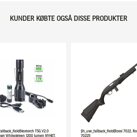
KUNDER KØBTE OGSÅ DISSE PRODUKTER
fallback_field(Nextorch T5G V2.0
[ih_use_fallback_field(Rossi 7022, Ro
 set White/green 1200 lumen NYHET,
7022)]