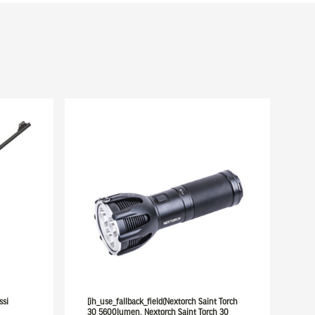
ssi
[ih_use_fallback_field(Nextorch Saint Torch
30 5600lumen, Nextorch Saint Torch 30