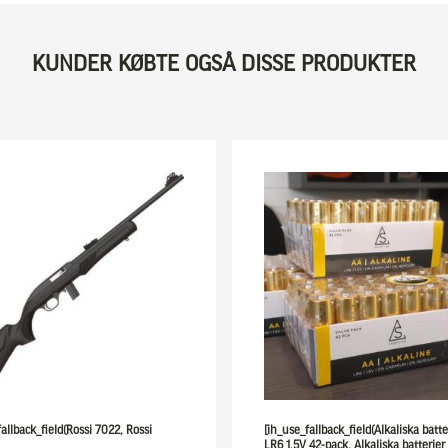
KUNDER KØBTE OGSÅ DISSE PRODUKTER
fallback_field(Rossi 7022, Rossi
[ih_use_fallback_field(Alkaliska batt
LR6 1,5V 42-pack, Alkaliska batterie