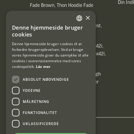
Din In
Fade Brown, Thon Hoodie Fade
Brown)]
×
[ih_use_fallback_field(Heated vest,
Denne hjemmeside bruger
SWEDISH
Heated vest)]
cookies
DANISH
Denne hjemmeside bruger cookies til at
[ih_use_fallback_field(C6 1,7-10x42i,
forbedre brugeroplevelsen. Ved at bruge
6ggr förstoringsväxel!, C6 1,7-10x42i,
vores hjemmeside giver du samtykke til alle
cookies i overensstemmelse med vores
6ggr förstoringsväxel!)]
cookiepolitik.
Läs mer
[ih_use_fallback_field(Carrier High
ABSOLUT NØDVENDIGE
Energy Professional 15kg, Carrier
High Energy Professional 15kg)]
YDEEVNE
MÅLRETNING
FUNKTIONALITET
UKLASSIFICEREDE
Interjakt DK