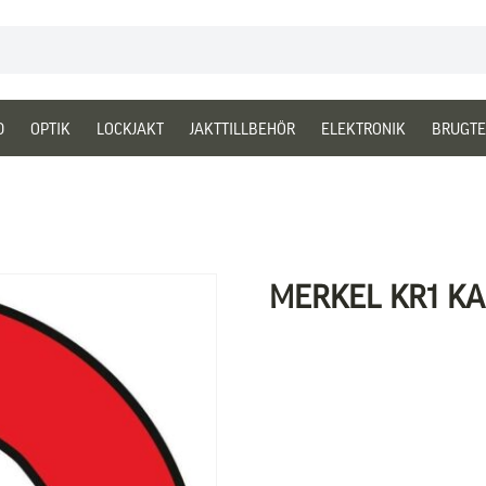
D
OPTIK
LOCKJAKT
JAKTTILLBEHÖR
ELEKTRONIK
BRUGTE
MERKEL KR1 KAL