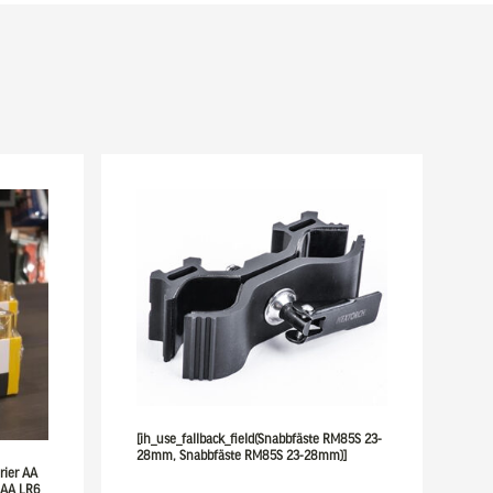
[ih_use_fallback_field(Snabbfäste RM85S 23-
28mm, Snabbfäste RM85S 23-28mm)]
erier AA
r AA LR6