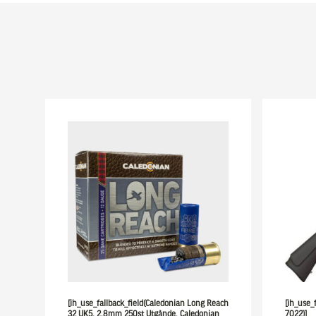
[ih_use_fallback_field(Caledonian Long Reach
[ih_use_
32 UK5, 2,8mm 250st Utgånde, Caledonian
7022)]