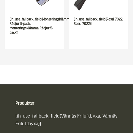
[ih_use_fallback_field(Monteringsklämma
[ih_use_fallback_field(Rossi 7022,
Rådjur 5-pack,
Rossi 7022)]
Monteringsklämma Rådjur 5-
pack)]
Sidfot
Produkter
[ih_use_fallback_field(Vännäs Friluftbyxa, Vännäs
Friluftbyxa)]