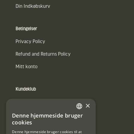
Din Indkøbskurv
Betingelser
Privacy Policy
Refund and Returns Policy
Mitt konto
Kundeklub
Information om kundeklub.
×
Tilmeld mig kundeklubben
Denne hjemmeside bruger
SWEDISH
cookies
E-
DANISH
post
Denne hjemmeside bruger cookies til at