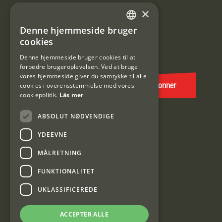
Information om kundeklub.
×
Tilmeld mig kundeklubben
Denne hjemmeside bruger
SWEDISH
cookies
E-
DANISH
post
Denne hjemmeside bruger cookies til at
forbedre brugeroplevelsen. Ved at bruge
(Påkrævet)
vores hjemmeside giver du samtykke til alle
cookies i overensstemmelse med vores
Abonner
cookiepolitik.
Läs mer
ABSOLUT NØDVENDIGE
YDEEVNE
MÅLRETNING
FUNKTIONALITET
Interjakt DK
UKLASSIFICEREDE
Interjakt Sweden AB, Årjäng
ACCEPTER ALLE
Org: 553222-3915