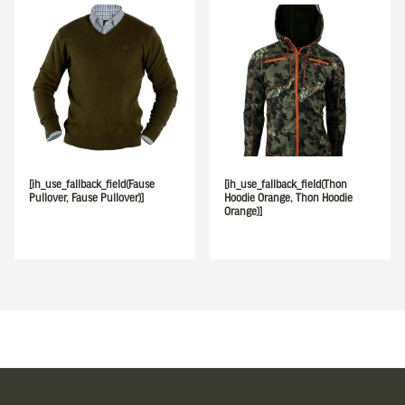
[ih_use_fallback_field(Fause
[ih_use_fallback_field(Thon
Pullover, Fause Pullover)]
Hoodie Orange, Thon Hoodie
Orange)]
Sidfot