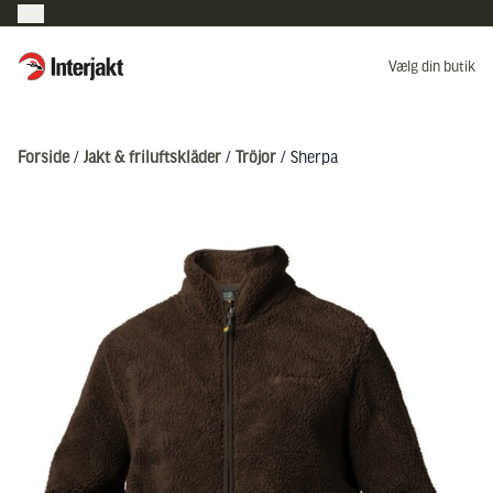
Interjakt DK
Vælg din butik
Hoppa till innehåll
Forside
/
Jakt & friluftskläder
/
Tröjor
/ Sherpa