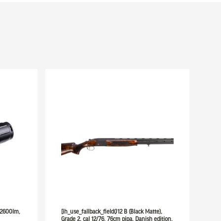
1 2600lm,
[ih_use_fallback_field(J12 B (Black Matte),
Grade 2, cal 12/76, 76cm pipa. Danish edition,