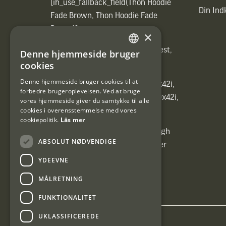
[ih_use_fallback_field(Thon Hoodie
Din In
Fade Brown, Thon Hoodie Fade
Brown)]
×
[ih_use_fallback_field(Heated vest,
Denne hjemmeside bruger
SWEDISH
Heated vest)]
cookies
DANISH
Denne hjemmeside bruger cookies til at
[ih_use_fallback_field(C6 1,7-10x42i,
forbedre brugeroplevelsen. Ved at bruge
6ggr förstoringsväxel!, C6 1,7-10x42i,
vores hjemmeside giver du samtykke til alle
cookies i overensstemmelse med vores
6ggr förstoringsväxel!)]
cookiepolitik.
Läs mer
[ih_use_fallback_field(Carrier High
ABSOLUT NØDVENDIGE
Energy Professional 15kg, Carrier
High Energy Professional 15kg)]
YDEEVNE
MÅLRETNING
FUNKTIONALITET
UKLASSIFICEREDE