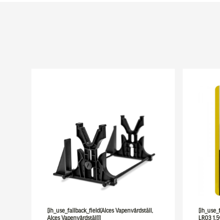
[ih_use_fallback_field(Alces Vapenvårdställ,
[ih_use_
Alces Vapenvårdställ)]
LR03 1,5