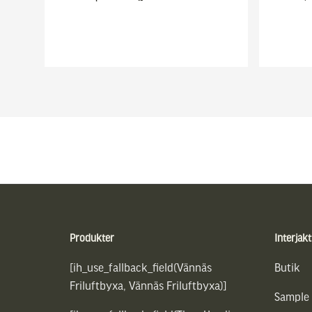
Sidfot
Produkter
Interjakt
[ih_use_fallback_field(Vännäs
Butik
Friluftbyxa, Vännäs Friluftbyxa)]
Sample