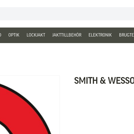
D
OPTIK
LOCKJAKT
JAKTTILLBEHÖR
ELEKTRONIK
BRUGTE
SMITH & WESS