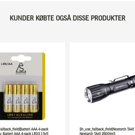
KUNDER KØBTE OGSÅ DISSE PRODUKTER
fallback_field(Batteri AAA 4-pack
[ih_use_fallback_field(Nextorch TA4
v, Batteri AAA 4-pack LR03 1,5v)]
Nextorch TA41 2600lm)]