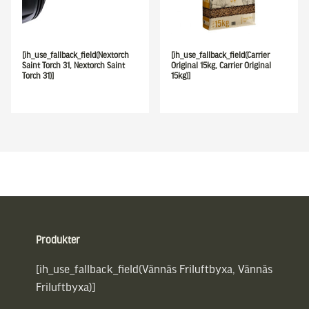
[ih_use_fallback_field(Nextorch
[ih_use_fallback_field(Carrier
Saint Torch 31, Nextorch Saint
Original 15kg, Carrier Original
Torch 31)]
15kg)]
Sidfot
Produkter
[ih_use_fallback_field(Vännäs Friluftbyxa, Vännäs
Friluftbyxa)]