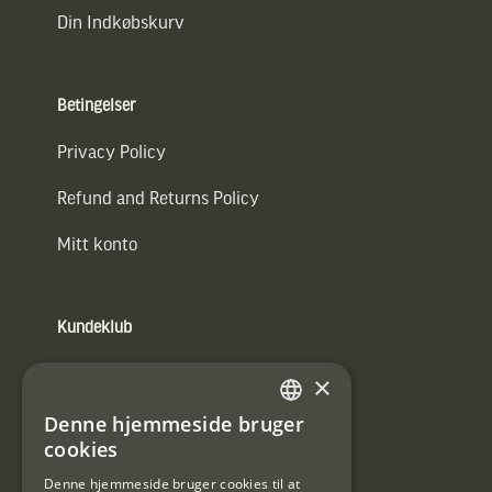
Din Indkøbskurv
Betingelser
Privacy Policy
Refund and Returns Policy
Mitt konto
Kundeklub
Information om kundeklub.
×
Tilmeld mig kundeklubben
Denne hjemmeside bruger
SWEDISH
cookies
E-
DANISH
post
Denne hjemmeside bruger cookies til at