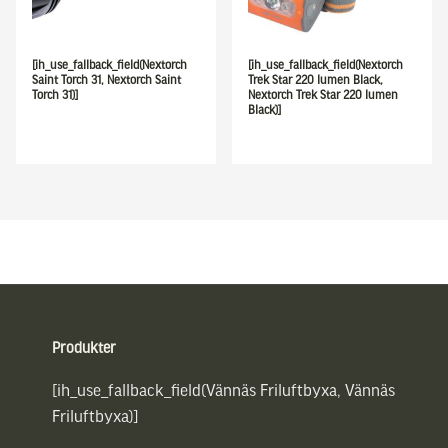
[ih_use_fallback_field(Nextorch
[ih_use_fallback_field(Nextorch
Saint Torch 31, Nextorch Saint
Trek Star 220 lumen Black,
Torch 31)]
Nextorch Trek Star 220 lumen
Black)]
Sidfot
Produkter
[ih_use_fallback_field(Vännäs Friluftbyxa, Vännäs
Friluftbyxa)]