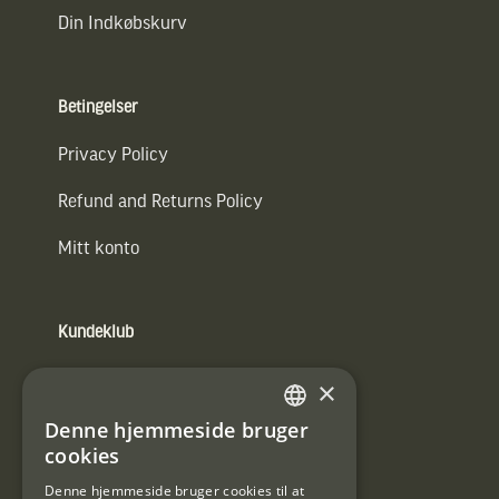
Din Indkøbskurv
Betingelser
Privacy Policy
Refund and Returns Policy
Mitt konto
Kundeklub
Information om kundeklub.
×
Tilmeld mig kundeklubben
Denne hjemmeside bruger
SWEDISH
cookies
E-
DANISH
post
Denne hjemmeside bruger cookies til at