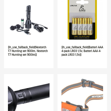
[ih_use_fallback_field(Nextorch
[ih_use_fallback_field(Batteri AAA
T7 Hunting set 900lm, Nextorch
4-pack LR03 1,5v, Batteri AAA 4-
T7 Hunting set 900lm)]
pack LR03 1,5v)]