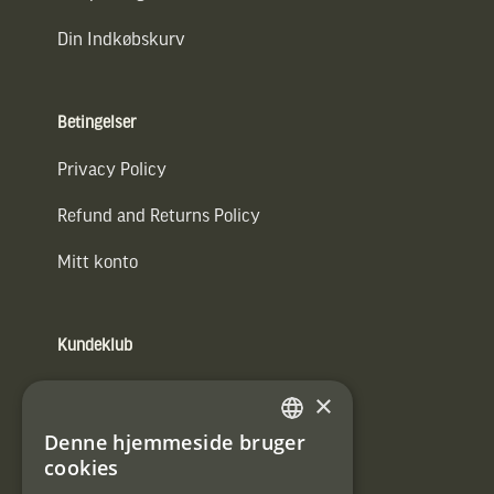
Din Indkøbskurv
Betingelser
Privacy Policy
Refund and Returns Policy
Mitt konto
Kundeklub
Information om kundeklub.
×
Tilmeld mig kundeklubben
Denne hjemmeside bruger
SWEDISH
cookies
E-
DANISH