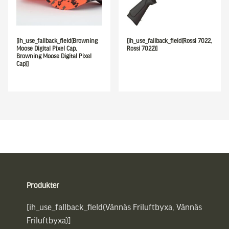
[ih_use_fallback_field(Browning
[ih_use_fallback_field(Rossi 7022,
Moose Digital Pixel Cap,
Rossi 7022)]
Browning Moose Digital Pixel
Cap)]
Sidfot
Produkter
[ih_use_fallback_field(Vännäs Friluftbyxa, Vännäs
Friluftbyxa)]