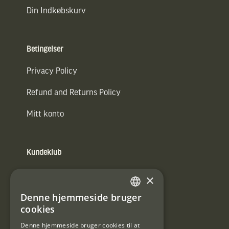
Din Indkøbskurv
Betingelser
Privacy Policy
Refund and Returns Policy
Mitt konto
Kundeklub
Information om kundeklub.
×
Tilmeld mig kundeklubben
Denne hjemmeside bruger
SWEDISH
cookies
E-
DANISH
post
Denne hjemmeside bruger cookies til at