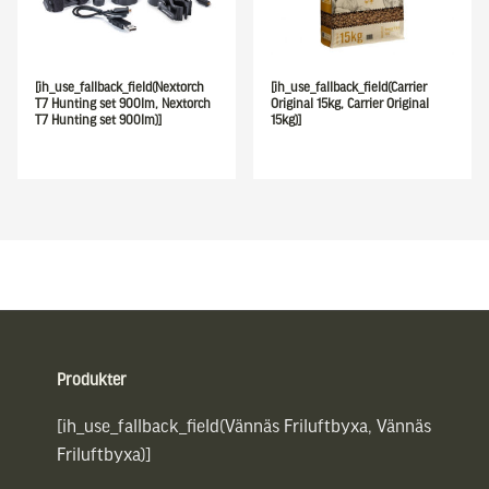
[ih_use_fallback_field(Nextorch
[ih_use_fallback_field(Carrier
T7 Hunting set 900lm, Nextorch
Original 15kg, Carrier Original
T7 Hunting set 900lm)]
15kg)]
Sidfot
Produkter
[ih_use_fallback_field(Vännäs Friluftbyxa, Vännäs
Friluftbyxa)]