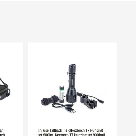
ar
[ih_use_fallback_field(Nextorch T7 Hunting
rch
set 900lm, Nextorch T7 Hunting set 900lm)]