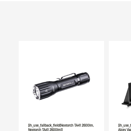
[ih_use_fallback_field(Nextorch TA41 2600lm,
[ih_use_
Nextorch TA41 2600lm)]
Alces Va