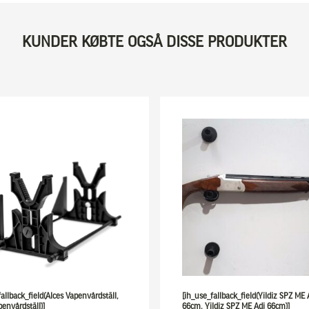
KUNDER KØBTE OGSÅ DISSE PRODUKTER
fallback_field(Alces Vapenvårdställ,
[ih_use_fallback_field(Yildiz SPZ ME 
penvårdställ)]
66cm, Yildiz SPZ ME Adj 66cm)]