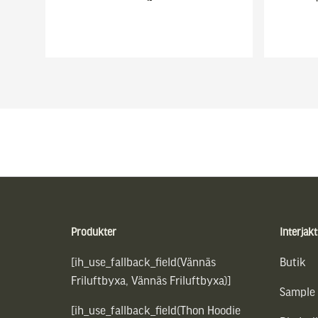
Sidfot
Produkter
Interjakt
[ih_use_fallback_field(Vännäs
Butik
Friluftbyxa, Vännäs Friluftbyxa)]
Sample
[ih_use_fallback_field(Thon Hoodie