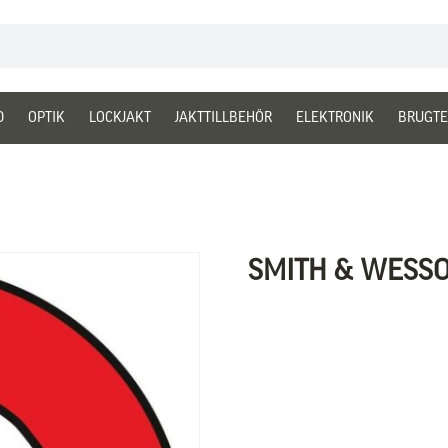
D
OPTIK
LOCKJAKT
JAKTTILLBEHÖR
ELEKTRONIK
BRUGTE
SMITH & WESS