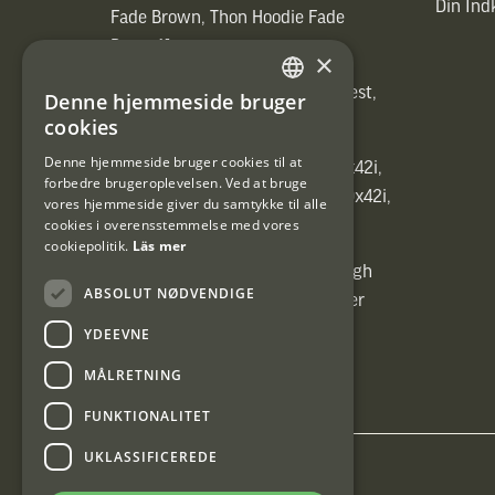
Din In
Fade Brown, Thon Hoodie Fade
Brown)]
×
[ih_use_fallback_field(Heated vest,
Denne hjemmeside bruger
SWEDISH
Heated vest)]
cookies
DANISH
Denne hjemmeside bruger cookies til at
[ih_use_fallback_field(C6 1,7-10x42i,
forbedre brugeroplevelsen. Ved at bruge
6ggr förstoringsväxel!, C6 1,7-10x42i,
vores hjemmeside giver du samtykke til alle
cookies i overensstemmelse med vores
6ggr förstoringsväxel!)]
cookiepolitik.
Läs mer
[ih_use_fallback_field(Carrier High
ABSOLUT NØDVENDIGE
Energy Professional 15kg, Carrier
High Energy Professional 15kg)]
YDEEVNE
MÅLRETNING
FUNKTIONALITET
UKLASSIFICEREDE
Interjakt DK