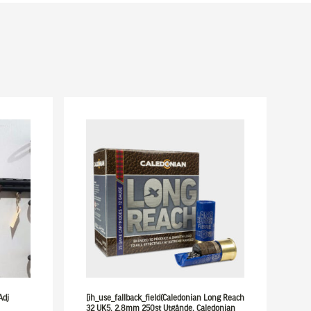
Adj
[ih_use_fallback_field(Caledonian Long Reach
32 UK5, 2,8mm 250st Utgånde, Caledonian