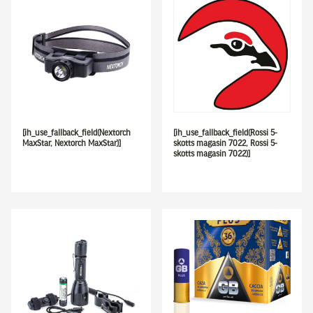
[ih_use_fallback_field(Nextorch
[ih_use_fallback_field(Rossi 5-
MaxStar, Nextorch MaxStar)]
skotts magasin 7022, Rossi 5-
skotts magasin 7022)]