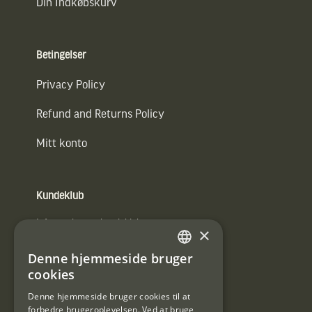
Din Indkøbskurv
Betingelser
Privacy Policy
Refund and Returns Policy
Mitt konto
Kundeklub
Information om kundeklub.
×
Tilmeld mig kundeklubben
Denne hjemmeside bruger
SWEDISH
cookies
E-
DANISH
post
Denne hjemmeside bruger cookies til at
forbedre brugeroplevelsen. Ved at bruge
(Påkrævet)