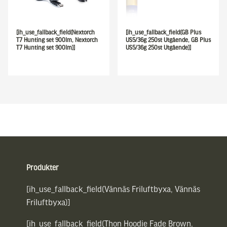
[ih_use_fallback_field(Nextorch
[ih_use_fallback_field(GB Plus
T7 Hunting set 900lm, Nextorch
US5/36g 250st Utgående, GB Plus
T7 Hunting set 900lm)]
US5/36g 250st Utgående)]
Sidfot
Produkter
[ih_use_fallback_field(Vännäs Friluftbyxa, Vännäs
Friluftbyxa)]
[ih_use_fallback_field(Thon Hoodie Fade Brown,