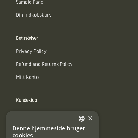
Sample Page
Din Indkøbskurv
Betingelser
Privacy Policy
Refund and Returns Policy
Mitt konto
Kundeklub
Information om kundeklub.
×
Tilmeld mig kundeklubben
Denne hjemmeside bruger
SWEDISH
cookies
E-