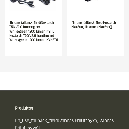
[ih_use_fallback_field(Nextorch
[ih_use_fallback_field(Nextorch
T5G V2.0 hunting set
MaxStar, Nextorch MaxStar)]
White/green 1200 lumen NYHET,
Nextorch T5G V2.0 hunting set
White/green 1200 lumen NYHET)]
Sidfot
Produkter
[ih_use_fallback_field(Vännäs Friluftbyxa, Vännäs
Friluftbyxa)]