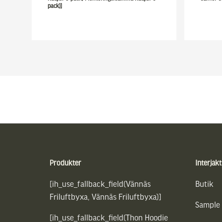
pack)]
Sidfot
Produkter
Interjakt
[ih_use_fallback_field(Vännäs
Butik
Friluftbyxa, Vännäs Friluftbyxa)]
Sample
[ih_use_fallback_field(Thon Hoodie