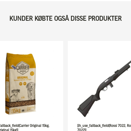
KUNDER KØBTE OGSÅ DISSE PRODUKTER
allback_field(Carrier Original 15kg,
[ih_use_fallback_field(Rossi 7022, Ro
riginal 15kg)]
7022)]