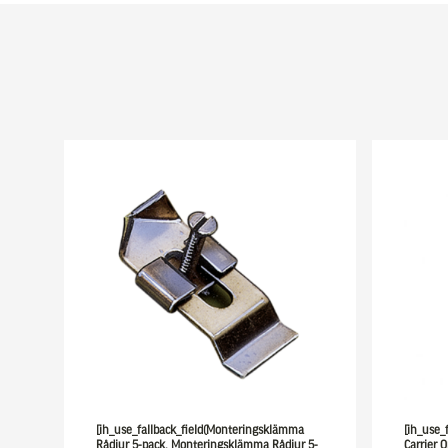
[ih_use_fallback_field(Monteringsklämma
[ih_use_f
Rådjur 5-pack, Monteringsklämma Rådjur 5-
Carrier O