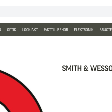
D
OPTIK
LOCKJAKT
JAKTTILLBEHÖR
ELEKTRONIK
BRUGTE
SMITH & WESS