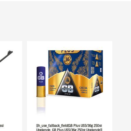
ssi
[ih_use_fallback_field(GB Plus US5/36g 250st
Utgående, GB Plus US5/36g 250st Utgående)]