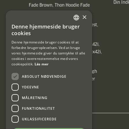
Din In
Fade Brown, Thon Hoodie Fade
Brown)]
×
[ih_use_fallback_field(Heated vest,
Denne hjemmeside bruger
SWEDISH
Heated vest)]
cookies
DANISH
Denne hjemmeside bruger cookies til at
[ih_use_fallback_field(C6 1,7-10x42i,
forbedre brugeroplevelsen. Ved at bruge
6ggr förstoringsväxel!, C6 1,7-10x42i,
vores hjemmeside giver du samtykke til alle
cookies i overensstemmelse med vores
6ggr förstoringsväxel!)]
cookiepolitik.
Läs mer
[ih_use_fallback_field(Carrier High
ABSOLUT NØDVENDIGE
Energy Professional 15kg, Carrier
High Energy Professional 15kg)]
YDEEVNE
MÅLRETNING
FUNKTIONALITET
UKLASSIFICEREDE
Interjakt DK