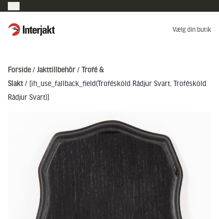
Interjakt DK
Vælg din butik
Hoppa till innehåll
Forside
/
Jakttillbehör
/
Trofé &
Slakt
/ [ih_use_fallback_field(Trofésköld Rådjur Svart, Trofésköld
Rådjur Svart)]