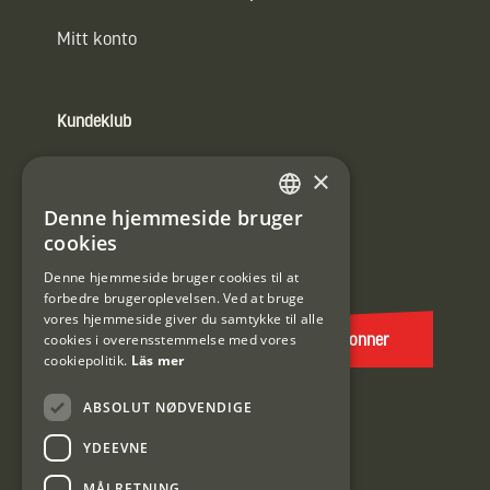
Mitt konto
Kundeklub
Information om kundeklub.
×
Tilmeld mig kundeklubben
Denne hjemmeside bruger
SWEDISH
cookies
E-
DANISH
post
Denne hjemmeside bruger cookies til at
forbedre brugeroplevelsen. Ved at bruge
(Påkrævet)
vores hjemmeside giver du samtykke til alle
cookies i overensstemmelse med vores
Abonner
cookiepolitik.
Läs mer
ABSOLUT NØDVENDIGE
YDEEVNE
MÅLRETNING