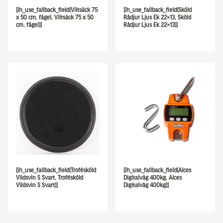
[ih_use_fallback_field(Viltsäck 75
[ih_use_fallback_field(Sköld
x 50 cm, fågel, Viltsäck 75 x 50
Rådjur Ljus Ek 22×13, Sköld
cm, fågel)]
Rådjur Ljus Ek 22×13)]
[ih_use_fallback_field(Trofésköld
[ih_use_fallback_field(Alces
Vildsvin S Svart, Trofésköld
Digitalvåg 400kg, Alces
Vildsvin S Svart)]
Digitalvåg 400kg)]