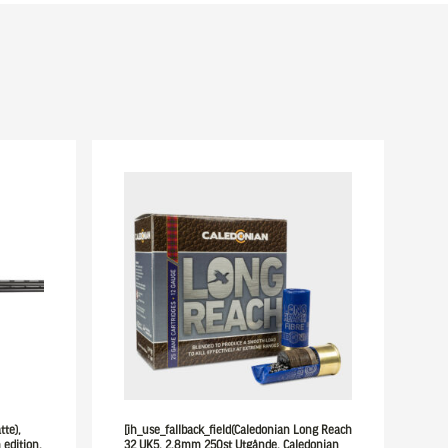
tte),
[ih_use_fallback_field(Caledonian Long Reach
 edition,
32 UK5, 2,8mm 250st Utgånde, Caledonian