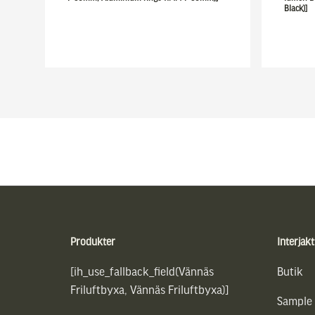
Black)]
Sidfot
Produkter
Interjakt
[ih_use_fallback_field(Vännäs
Butik
Friluftbyxa, Vännäs Friluftbyxa)]
Sample