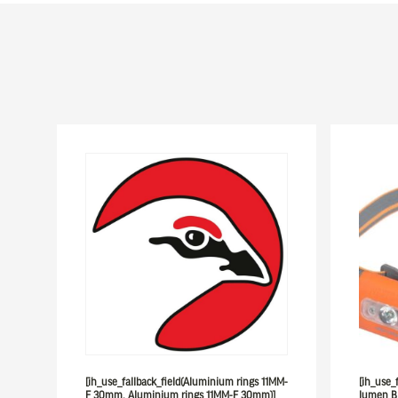
[ih_use_fallback_field(Aluminium rings 11MM-
[ih_use_
F 30mm, Aluminium rings 11MM-F 30mm)]
lumen Bl