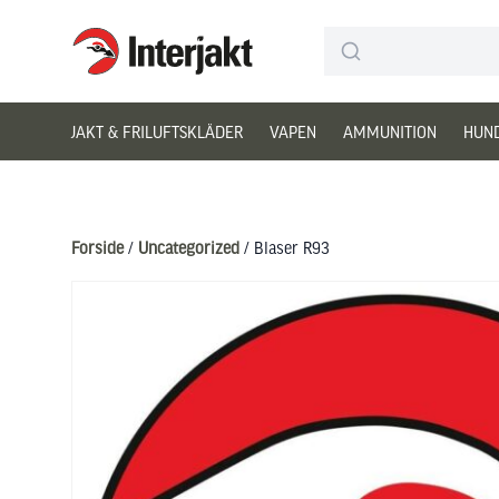
Interjakt DK
Hoppa till innehåll
JAKT & FRILUFTSKLÄDER
VAPEN
AMMUNITION
HUN
Forside
/
Uncategorized
/ Blaser R93