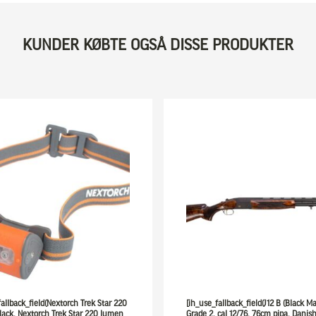
KUNDER KØBTE OGSÅ DISSE PRODUKTER
fallback_field(Nextorch Trek Star 220
[ih_use_fallback_field(J12 B (Black Ma
ack, Nextorch Trek Star 220 lumen
Grade 2, cal 12/76, 76cm pipa. Danish