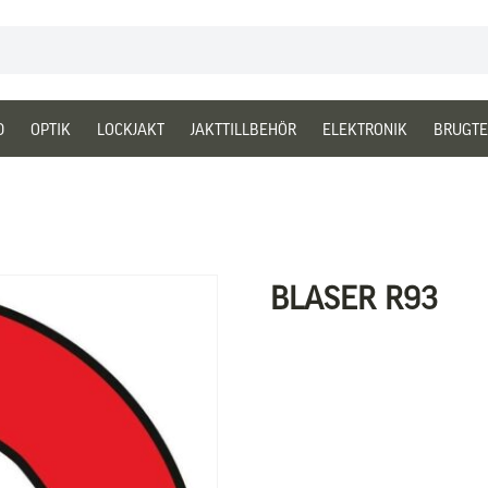
D
OPTIK
LOCKJAKT
JAKTTILLBEHÖR
ELEKTRONIK
BRUGTE
BLASER R93