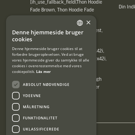
[ih_use_fallback_field(Thon Hoodie
Din In
Fade Brown, Thon Hoodie Fade
Brown)]
×
[ih_use_fallback_field(Heated vest,
Denne hjemmeside bruger
SWEDISH
Heated vest)]
cookies
DANISH
Denne hjemmeside bruger cookies til at
[ih_use_fallback_field(C6 1,7-10x42i,
forbedre brugeroplevelsen. Ved at bruge
6ggr förstoringsväxel!, C6 1,7-10x42i,
vores hjemmeside giver du samtykke til alle
cookies i overensstemmelse med vores
6ggr förstoringsväxel!)]
cookiepolitik.
Läs mer
[ih_use_fallback_field(Carrier High
ABSOLUT NØDVENDIGE
Energy Professional 15kg, Carrier
High Energy Professional 15kg)]
YDEEVNE
MÅLRETNING
FUNKTIONALITET
UKLASSIFICEREDE