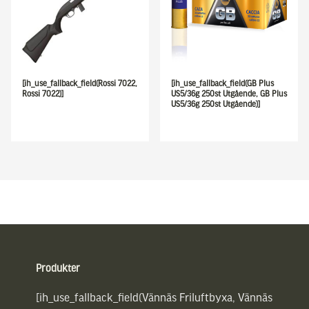
[ih_use_fallback_field(Rossi 7022,
[ih_use_fallback_field(GB Plus
Rossi 7022)]
US5/36g 250st Utgående, GB Plus
US5/36g 250st Utgående)]
Sidfot
Produkter
[ih_use_fallback_field(Vännäs Friluftbyxa, Vännäs