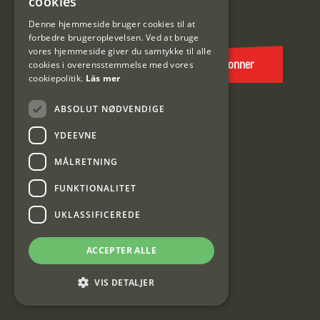
cookies
E-
DANISH
post
Denne hjemmeside bruger cookies til at
forbedre brugeroplevelsen. Ved at bruge
(Påkrævet)
vores hjemmeside giver du samtykke til alle
cookies i overensstemmelse med vores
Abonner
cookiepolitik.
Läs mer
ABSOLUT NØDVENDIGE
YDEEVNE
MÅLRETNING
FUNKTIONALITET
Interjakt DK
UKLASSIFICEREDE
Interjakt Sweden AB, Årjäng
ACCEPTER ALLE
Org: 553222-3915
VIS DETALJER