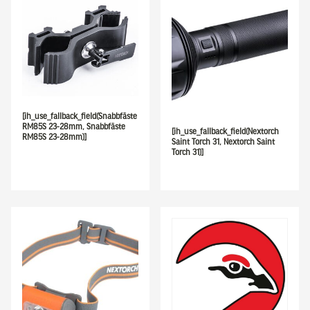
[ih_use_fallback_field(Snabbfäste
RM85S 23-28mm, Snabbfäste
[ih_use_fallback_field(Nextorch
RM85S 23-28mm)]
Saint Torch 31, Nextorch Saint
Torch 31)]