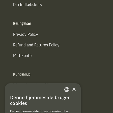
Din Indkøbskurv
Betingelser
Privacy Policy
Refund and Returns Policy
Mitt konto
Kundeklub
Information om kundeklub.
×
Tilmeld mig kundeklubben
Denne hjemmeside bruger
SWEDISH
cookies
E-
DANISH
post
Denne hjemmeside bruger cookies til at