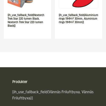
[ih_use_fallback_field(Nextorch
[ih_use_fallback_field(Aluminium
Trek Star 220 lumen Black,
rings 11MM-F 30mm, Aluminium
Nextorch Trek Star 220 lumen
rings 11MM-F 30mm)]
Black)]
Sidfot
Produkter
[ih_use_fallback_field(Vännäs Friluftbyxa, Vännäs
Friluftbyxa)]