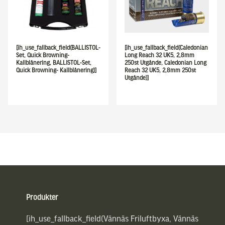
[ih_use_fallback_field(BALLISTOL-
[ih_use_fallback_field(Caledonian
Set, Quick Browning-
Long Reach 32 UK5, 2,8mm
Kallblånering, BALLISTOL-Set,
250st Utgånde, Caledonian Long
Quick Browning- Kallblånering)]
Reach 32 UK5, 2,8mm 250st
Utgånde)]
Sidfot
Produkter
[ih_use_fallback_field(Vännäs Friluftbyxa, Vännäs