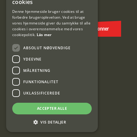
cookies
E-
DANISH
post
Denne hjemmeside bruger cookies til at
forbedre brugeroplevelsen. Ved at bruge
(Påkrævet)
vores hjemmeside giver du samtykke til alle
cookies i overensstemmelse med vores
Abonner
cookiepolitik.
Läs mer
ABSOLUT NØDVENDIGE
YDEEVNE
MÅLRETNING
FUNKTIONALITET
Interjakt DK
UKLASSIFICEREDE
Interjakt Sweden AB, Årjäng
ACCEPTER ALLE
Org: 553222-3915
VIS DETALJER