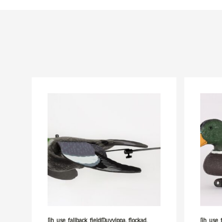
[ih_use_fallback_field(Duvvippa, flockad,
[ih_use_