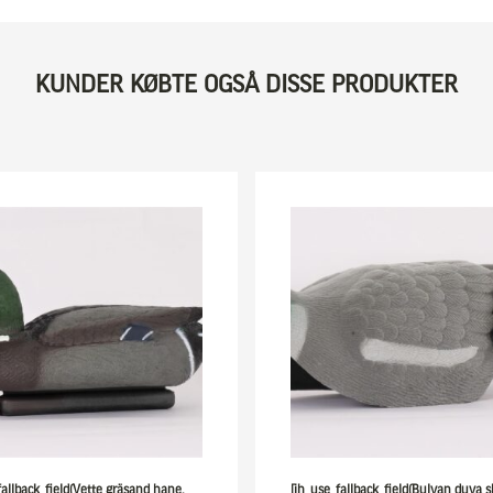
KUNDER KØBTE OGSÅ DISSE PRODUKTER
fallback_field(Vette gräsand hane,
[ih_use_fallback_field(Bulvan duva s