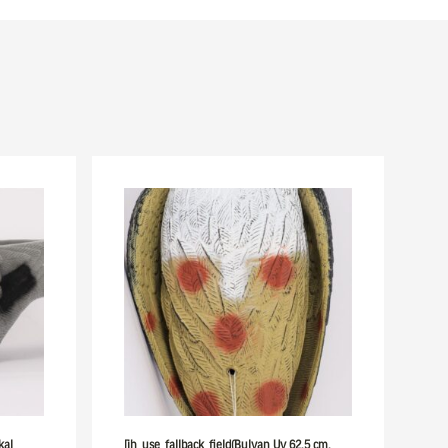
kal
[ih_use_fallback_field(Bulvan Uv 62,5 cm,