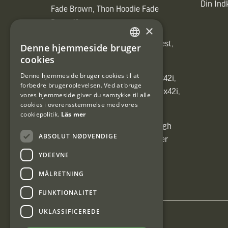
Din In
Fade Brown, Thon Hoodie Fade
Brown)]
×
[ih_use_fallback_field(Heated vest,
Denne hjemmeside bruger
SWEDISH
Heated vest)]
cookies
DANISH
Denne hjemmeside bruger cookies til at
[ih_use_fallback_field(C6 1,7-10x42i,
forbedre brugeroplevelsen. Ved at bruge
6ggr förstoringsväxel!, C6 1,7-10x42i,
vores hjemmeside giver du samtykke til alle
cookies i overensstemmelse med vores
6ggr förstoringsväxel!)]
cookiepolitik.
Läs mer
[ih_use_fallback_field(Carrier High
ABSOLUT NØDVENDIGE
Energy Professional 15kg, Carrier
High Energy Professional 15kg)]
YDEEVNE
MÅLRETNING
FUNKTIONALITET
UKLASSIFICEREDE
Interjakt DK