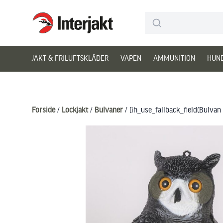
Interjakt DK
Hoppa till innehåll
JAKT & FRILUFTSKLÄDER
VAPEN
AMMUNITION
HUN
Forside
/
Lockjakt
/
Bulvaner
/ [ih_use_fallback_field(Bulva