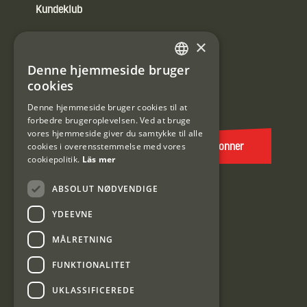
Kundeklub
Information om kundeklub.
×
Tilmeld mig kundeklubben
Denne hjemmeside bruger
SWEDISH
cookies
E-
DANISH
post
Denne hjemmeside bruger cookies til at
forbedre brugeroplevelsen. Ved at bruge
(Påkrævet)
vores hjemmeside giver du samtykke til alle
cookies i overensstemmelse med vores
Abonner
cookiepolitik.
Läs mer
ABSOLUT NØDVENDIGE
YDEEVNE
MÅLRETNING
FUNKTIONALITET
Interjakt DK
UKLASSIFICEREDE