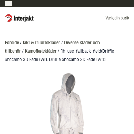
Interjakt DK
Vælg din butik
Hoppa till innehåll
Forside
/
Jakt & friluftskläder
/
Diverse kläder och
tillbehör
/
Kamoflagekläder
/ [ih_use_fallback_field(Driffle
Snöcamo 3D Fade (Vit), Driffle Snöcamo 3D Fade (Vit))]