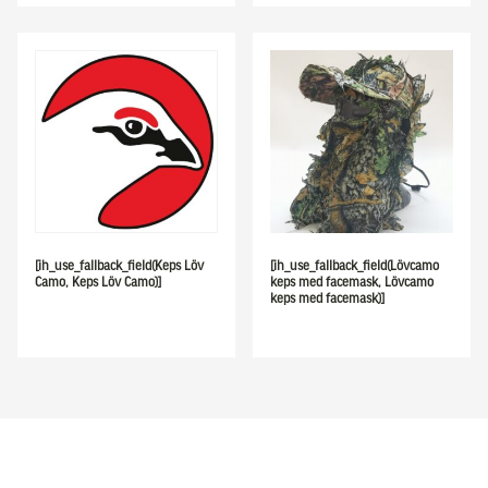
[ih_use_fallback_field(Keps Löv
[ih_use_fallback_field(Lövcamo
Camo, Keps Löv Camo)]
keps med facemask, Lövcamo
keps med facemask)]