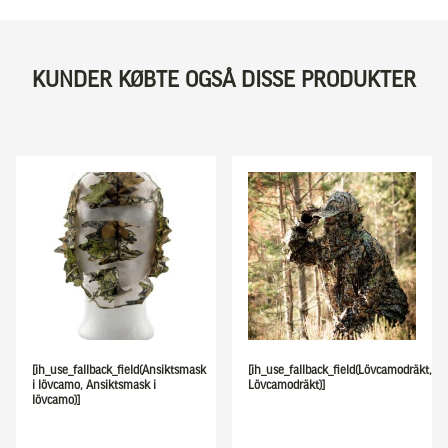
KUNDER KØBTE OGSÅ DISSE PRODUKTER
[ih_use_fallback_field(Ansiktsmask
[ih_use_fallback_field(Lövcamodräkt,
i lövcamo, Ansiktsmask i
Lövcamodräkt)]
lövcamo)]