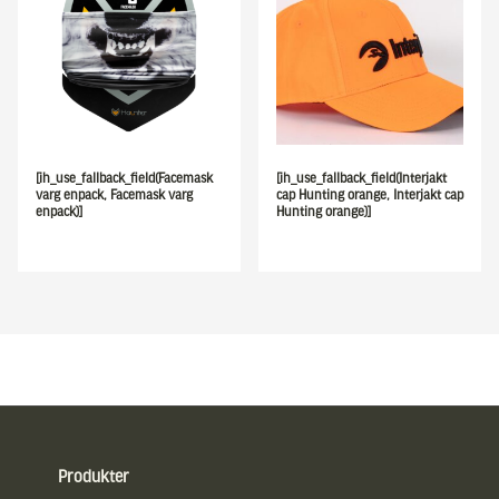
[ih_use_fallback_field(Facemask
[ih_use_fallback_field(Interjakt
varg enpack, Facemask varg
cap Hunting orange, Interjakt cap
enpack)]
Hunting orange)]
Sidfot
Produkter