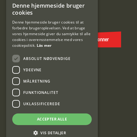
Tilmeld mig kundeklubben
Denne hjemmeside bruger
SWEDISH
cookies
E-
DANISH
post
Denne hjemmeside bruger cookies til at
forbedre brugeroplevelsen. Ved at bruge
(Påkrævet)
vores hjemmeside giver du samtykke til alle
cookies i overensstemmelse med vores
Abonner
cookiepolitik.
Läs mer
ABSOLUT NØDVENDIGE
YDEEVNE
MÅLRETNING
FUNKTIONALITET
Interjakt DK
UKLASSIFICEREDE
Interjakt Sweden AB, Årjäng
ACCEPTER ALLE
Org: 553222-3915
VIS DETALJER