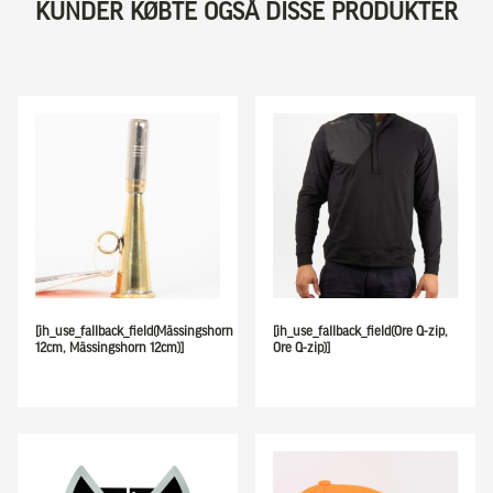
KUNDER KØBTE OGSÅ DISSE PRODUKTER
[ih_use_fallback_field(Mässingshorn
[ih_use_fallback_field(Ore Q-zip,
12cm, Mässingshorn 12cm)]
Ore Q-zip)]