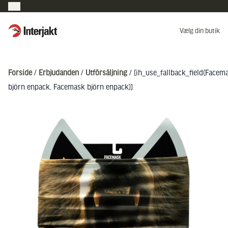
Interjakt DK
Vælg din butik
Hoppa till innehåll
Forside
/
Erbjudanden
/
Utförsäljning
/ [ih_use_fallback_field(Facem
björn enpack, Facemask björn enpack)]