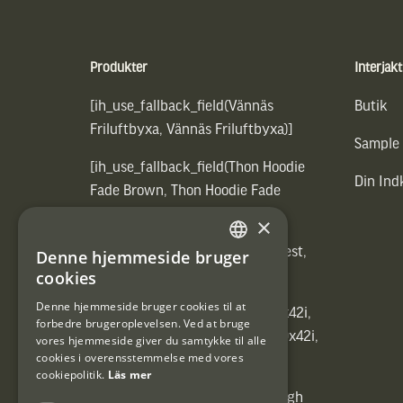
Sidfot
Produkter
Interjakt
[ih_use_fallback_field(Vännäs
Butik
Friluftbyxa, Vännäs Friluftbyxa)]
Sample
[ih_use_fallback_field(Thon Hoodie
Din In
Fade Brown, Thon Hoodie Fade
Brown)]
×
[ih_use_fallback_field(Heated vest,
Denne hjemmeside bruger
SWEDISH
Heated vest)]
cookies
DANISH
Denne hjemmeside bruger cookies til at
[ih_use_fallback_field(C6 1,7-10x42i,
forbedre brugeroplevelsen. Ved at bruge
6ggr förstoringsväxel!, C6 1,7-10x42i,
vores hjemmeside giver du samtykke til alle
cookies i overensstemmelse med vores
6ggr förstoringsväxel!)]
cookiepolitik.
Läs mer
[ih_use_fallback_field(Carrier High