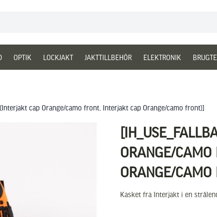
D
OPTIK
LOCKJAKT
JAKTTILLBEHÖR
ELEKTRONIK
BRUGTE
d(Interjakt cap Orange/camo front, Interjakt cap Orange/camo front)]
[IH_USE_FALLB
ORANGE/CAMO F
ORANGE/CAMO 
Kasket fra Interjakt i en strål