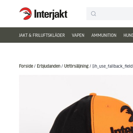
Interjakt DK
Hoppa till innehåll
JAKT & FRILUFTSKLÄDER
VAPEN
AMMUNITION
HUN
Forside
/
Erbjudanden
/
Utförsäljning
/ [ih_use_fallback_fiel