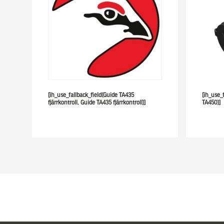
[ih_use_fallback_field(Guide TA435
[ih_use_
fjärrkontroll, Guide TA435 fjärrkontroll)]
TA450)]