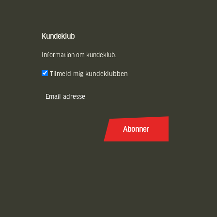
Kundeklub
Information om kundeklub.
Tilmeld mig kundeklubben
E-
post
(Påkrævet)
Abonner