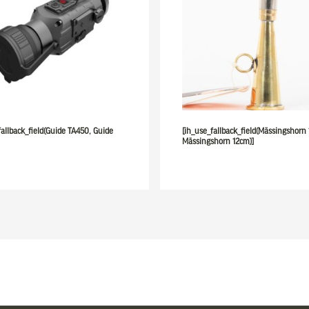
fallback_field(Guide TA450, Guide
[ih_use_fallback_field(Mässingshorn
Mässingshorn 12cm)]