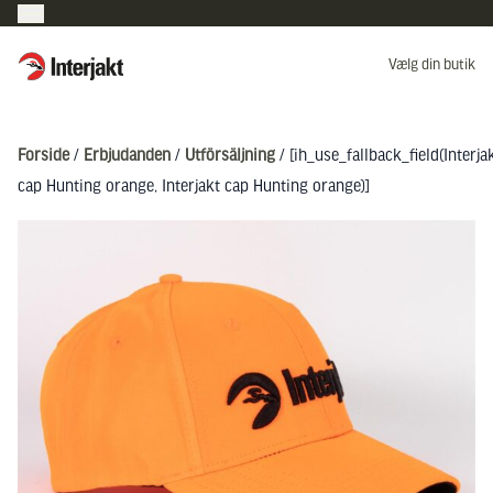
Interjakt DK
Vælg din butik
Hoppa till innehåll
Forside
/
Erbjudanden
/
Utförsäljning
/ [ih_use_fallback_field(Interja
cap Hunting orange, Interjakt cap Hunting orange)]