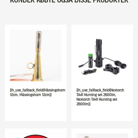
KUNDER KØBTE OGSÅ DISSE PRODUKTER
[ih_use_fallback_field(Mässingshorn
[ih_use_fallback_field(Nextorch
12cm, Mässingshorn 12cm)]
TA41 Hunting set 2600lm,
Nextorch TA41 Hunting set
2600lm)]