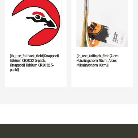
[ih_use_fallback_field(Knappcell
[ih_use_fallback_field(Alces
lithium CR2032 5-pack,
Mässingshorn 16cm, Alces
Knappcell lithium CR2032 5-
Mässingshorn 16cm)]
pack)]
Sidfot