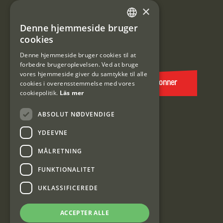
Information om kundeklub.
×
Tilmeld mig kundeklubben
Denne hjemmeside bruger
SWEDISH
cookies
E-
DANISH
post
Denne hjemmeside bruger cookies til at
forbedre brugeroplevelsen. Ved at bruge
(Påkrævet)
vores hjemmeside giver du samtykke til alle
cookies i overensstemmelse med vores
Abonner
cookiepolitik.
Läs mer
ABSOLUT NØDVENDIGE
YDEEVNE
MÅLRETNING
FUNKTIONALITET
Interjakt DK
UKLASSIFICEREDE
Interjakt Sweden AB, Årjäng
ACCEPTER ALLE
Org: 553222-3915