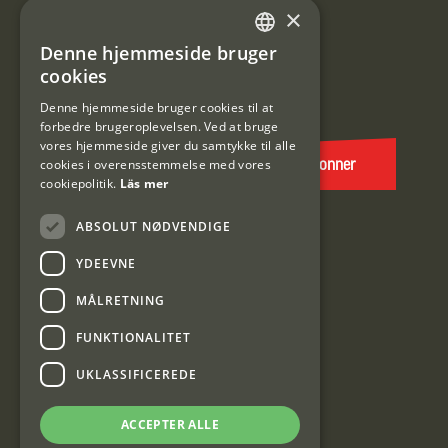
Information om kundeklub.
×
Tilmeld mig kundeklubben
Denne hjemmeside bruger
SWEDISH
cookies
E-
DANISH
post
Denne hjemmeside bruger cookies til at
forbedre brugeroplevelsen. Ved at bruge
(Påkrævet)
vores hjemmeside giver du samtykke til alle
cookies i overensstemmelse med vores
Abonner
cookiepolitik.
Läs mer
ABSOLUT NØDVENDIGE
YDEEVNE
MÅLRETNING
FUNKTIONALITET
Interjakt DK
UKLASSIFICEREDE
Interjakt Sweden AB, Årjäng
ACCEPTER ALLE
Org: 553222-3915