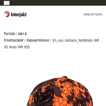
Interjakt DK
Vælg din butik
Hoppa till innehåll
Forside
/
Jakt &
friluftskläder
/
Kepsar/mössor
/ [ih_use_fallback_field(Keps WR
3D, Keps WR 3D)]