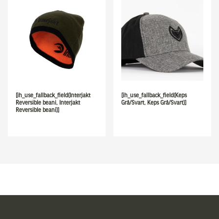
[ih_use_fallback_field(Interjakt
[ih_use_fallback_field(Keps
Reversible beani, Interjakt
Grå/Svart, Keps Grå/Svart)]
Reversible beani)]
Sidfot