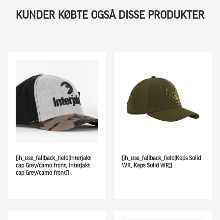
KUNDER KØBTE OGSÅ DISSE PRODUKTER
[ih_use_fallback_field(Interjakt
[ih_use_fallback_field(Keps Solid
cap Grey/camo front, Interjakt
WR, Keps Solid WR)]
cap Grey/camo front)]