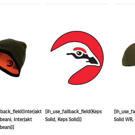
lback_field(Interjakt
[ih_use_fallback_field(Keps
[ih_use_fa
beani, Interjakt
Solid, Keps Solid)]
Solid WR,
beani)]