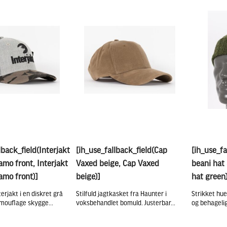
lback_field(Interjakt
[ih_use_fallback_field(Cap
[ih_use_fa
amo front, Interjakt
Vaxed beige, Cap Vaxed
beani hat 
amo front)]
beige)]
hat green)
erjakt i en diskret grå
Stilfuld jagtkasket fra Haunter i
Strikket hue
mouflage skygge...
voksbehandlet bomuld. Justerbar...
og behagelig