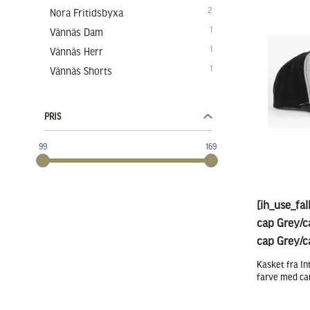
2
Nora Fritidsbyxa
1
Vännäs Dam
1
Vännäs Herr
1
Vännäs Shorts
PRIS
99
169
[ih_use_fal
cap Grey/c
cap Grey/c
Kasket fra Int
farve med ca