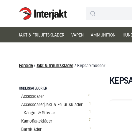
Interjakt DK
Hoppa till innehåll
JAKT & FRILUFTSKLÄDER
VAPEN
AMMUNITION
HUN
Forside
/
Jakt & friluftskläder
/ Kepsar/mössor
KEPS
UNDERKATEGORIER
8
Accessoarer
1
Accessoarer|Jakt & Friluftskläder
1
Kängor & Stövlar
7
Kamoflagekläder
3
Barnkläder