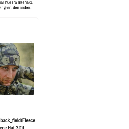
r hue fra Interjakt.
er grøn, den anden...
lback_field(Fleece
eece Hat 3D)]