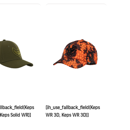
llback_field(Keps
[ih_use_fallback_field(Keps
 Keps Solid WR)]
WR 3D, Keps WR 3D)]