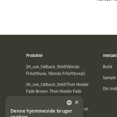
Sidfot
Produkter
Interjakt
[ih_use_fallback_field(Vännäs
Butik
Friluftbyxa, Vännäs Friluftbyxa)]
Sample
[ih_use_fallback_field(Thon Hoodie
Din In
Fade Brown, Thon Hoodie Fade
Brown)]
×
[ih_use_fallback_field(Heated vest,
Denne hjemmeside bruger
SWEDISH
Heated vest)]
cookies