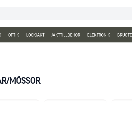
D
OPTIK
LOCKJAKT
JAKTTILLBEHÖR
ELEKTRONIK
BRUGTE
AR/MÖSSOR