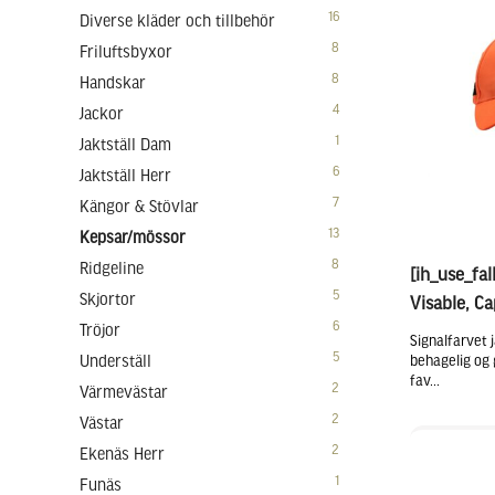
16
Diverse kläder och tillbehör
8
Friluftsbyxor
8
Handskar
4
Jackor
1
Jaktställ Dam
6
Jaktställ Herr
7
Kängor & Stövlar
13
Kepsar/mössor
8
Ridgeline
[ih_use_fal
5
Skjortor
Visable, Ca
6
Tröjor
Signalfarvet
5
Underställ
behagelig og 
fav...
2
Värmevästar
2
Västar
2
Ekenäs Herr
1
Funäs