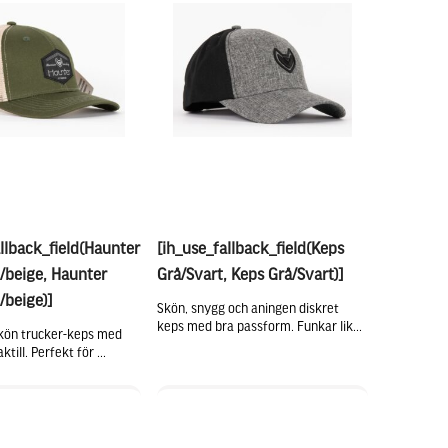
llback_field(Haunter
[ih_use_fallback_field(Keps
/beige, Haunter
Grå/Svart, Keps Grå/Svart)]
/beige)]
Skön, snygg och aningen diskret
keps med bra passform. Funkar lik...
kön trucker-keps med
ktill. Perfekt för ...