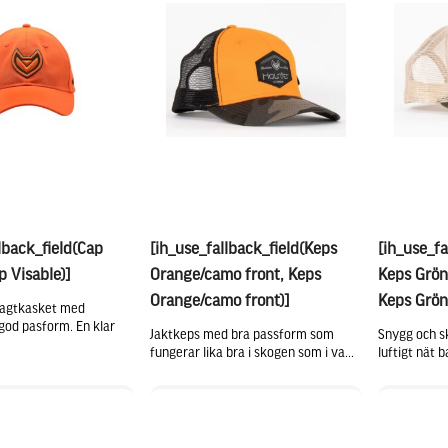
lback_field(Cap
[ih_use_fallback_field(Keps
[ih_use_fa
p Visable)]
Orange/camo front, Keps
Keps Grön
Orange/camo front)]
Keps Grön
 jagtkasket med
god pasform. En klar
Jaktkeps med bra passform som
Snygg och s
fungerar lika bra i skogen som i va...
luftigt nät ba