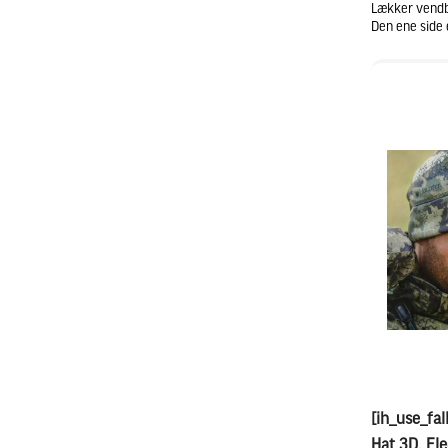
Lækker vendba
Den ene side 
[ih_use_fal
Hat 3D, Fl