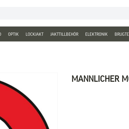
D
OPTIK
LOCKJAKT
JAKTTILLBEHÖR
ELEKTRONIK
BRUGTE
MANNLICHER M