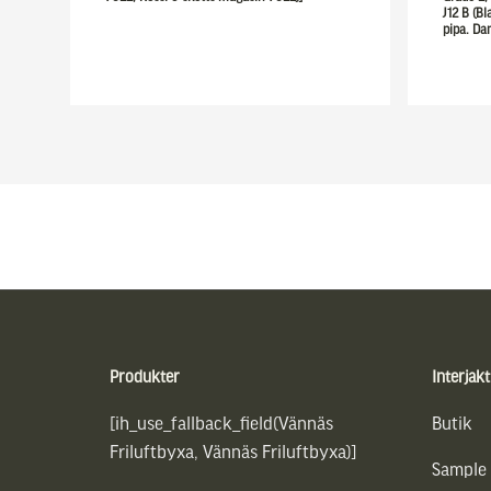
J12 B (Bl
pipa. Dan
Sidfot
Produkter
Interjakt
[ih_use_fallback_field(Vännäs
Butik
Friluftbyxa, Vännäs Friluftbyxa)]
Sample