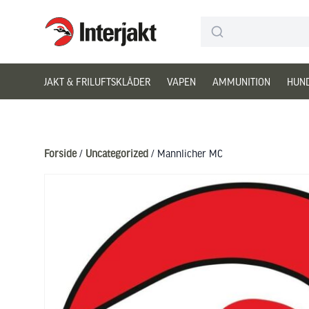
Interjakt DK
Hoppa till innehåll
JAKT & FRILUFTSKLÄDER
VAPEN
AMMUNITION
HUN
Forside
/
Uncategorized
/ Mannlicher MC