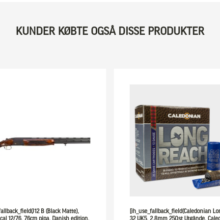
KUNDER KØBTE OGSÅ DISSE PRODUKTER
allback_field(J12 B (Black Matte),
[ih_use_fallback_field(Caledonian L
 cal 12/76, 76cm pipa. Danish edition,
32 UK5, 2,8mm 250st Utgånde, Cale