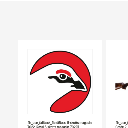
[ih_use_fallback_field(Rossi 5-skotts magasin
[ih_use_f
7022, Rossi 5-skotts magasin 7022)]
Grade 2,