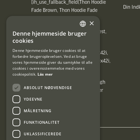
[ih_use_fallback_field(Thon Hoodie
Din In
Fade Brown, Thon Hoodie Fade
Brown)]
×
[ih_use_fallback_field(Heated vest,
Denne hjemmeside bruger
SWEDISH
Heated vest)]
cookies
DANISH
Denne hjemmeside bruger cookies til at
[ih_use_fallback_field(C6 1,7-10x42i,
forbedre brugeroplevelsen. Ved at bruge
6ggr förstoringsväxel!, C6 1,7-10x42i,
vores hjemmeside giver du samtykke til alle
cookies i overensstemmelse med vores
6ggr förstoringsväxel!)]
cookiepolitik.
Läs mer
[ih_use_fallback_field(Carrier High
ABSOLUT NØDVENDIGE
Energy Professional 15kg, Carrier
High Energy Professional 15kg)]
YDEEVNE
MÅLRETNING
FUNKTIONALITET
UKLASSIFICEREDE