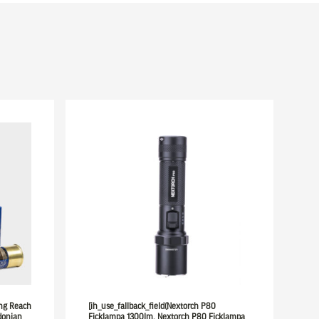
ong Reach
[ih_use_fallback_field(Nextorch P80
donian
Ficklampa 1300lm, Nextorch P80 Ficklampa