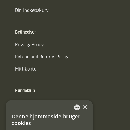
Din Indkøbskurv
Betingelser
Privacy Policy
Refund and Returns Policy
Mitt konto
Kundeklub
Information om kundeklub.
×
Tilmeld mig kundeklubben
Denne hjemmeside bruger
SWEDISH
cookies
E-
DANISH