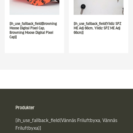
[ih_use_fallback_field(Browning
[ih_use_fallback_field(Yildiz SPZ
Moose Digital Pixel Cap,
ME Adj 66cm, Yildiz SPZ ME Adj
Browning Moose Digital Pixel
66cm)]
Cap)]
Sidfot
Produkter
[ih_use_fallback_field(Vännäs Friluftbyxa, Vännäs
Friluftbyxa)]