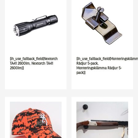
[ih_use_fallback_field(Nextorch
[ih_use_fallback_field(Monteringskläm
TA41 2600lm, Nextorch TA41
Rådjur 5-pack,
2600lm)]
Monteringsklämma Rådjur 5-
pack)]