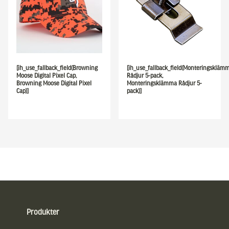
[ih_use_fallback_field(Browning
[ih_use_fallback_field(Monteringskläm
Moose Digital Pixel Cap,
Rådjur 5-pack,
Browning Moose Digital Pixel
Monteringsklämma Rådjur 5-
Cap)]
pack)]
Sidfot
Produkter