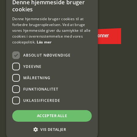
Denne hjemmeside bruger
SWEDISH
cookies
E-
DANISH
post
Denne hjemmeside bruger cookies til at
forbedre brugeroplevelsen. Ved at bruge
(Påkrævet)
vores hjemmeside giver du samtykke til alle
cookies i overensstemmelse med vores
Abonner
cookiepolitik.
Läs mer
ABSOLUT NØDVENDIGE
YDEEVNE
MÅLRETNING
FUNKTIONALITET
Interjakt DK
UKLASSIFICEREDE
Interjakt Sweden AB, Årjäng
ACCEPTER ALLE
Org: 553222-3915
VIS DETALJER