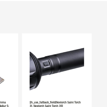
lämma
[ih_use_fallback_field(Nextorch Saint Torch
ådjur 5-
31, Nextorch Saint Torch 31)]