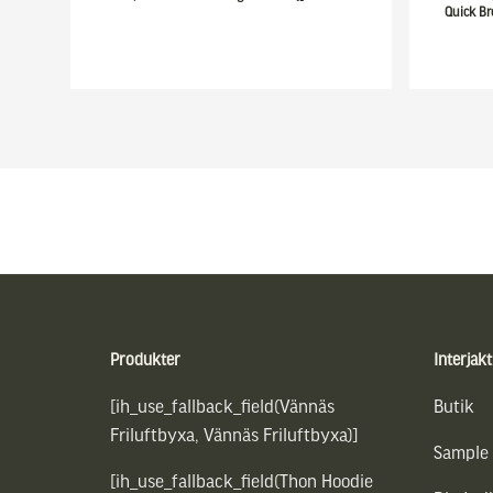
Quick Br
Sidfot
Produkter
Interjakt
[ih_use_fallback_field(Vännäs
Butik
Friluftbyxa, Vännäs Friluftbyxa)]
Sample
[ih_use_fallback_field(Thon Hoodie