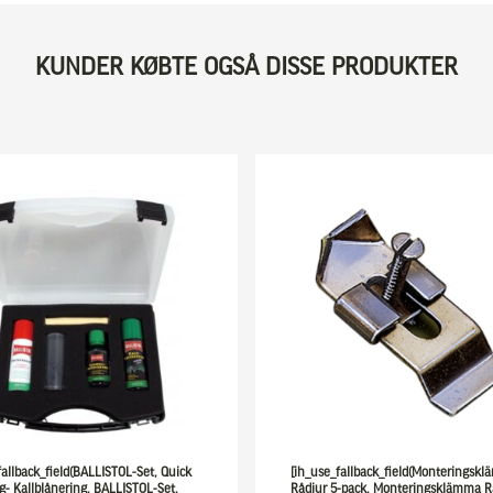
KUNDER KØBTE OGSÅ DISSE PRODUKTER
fallback_field(BALLISTOL-Set, Quick
[ih_use_fallback_field(Monteringsk
- Kallblånering, BALLISTOL-Set,
Rådjur 5-pack, Monteringsklämma R