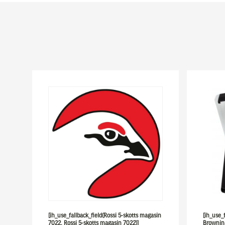
[ih_use_fallback_field(Rossi 5-skotts magasin
[ih_use_
7022, Rossi 5-skotts magasin 7022)]
Browning