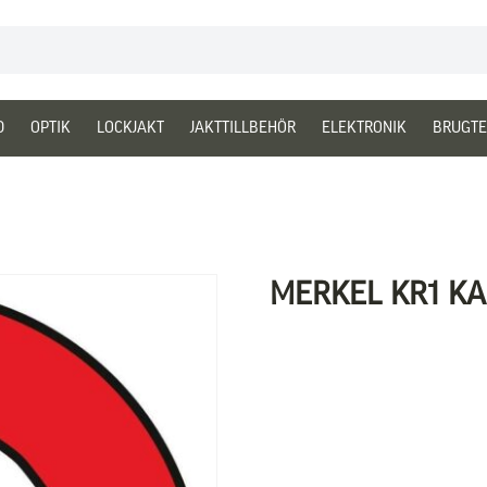
D
OPTIK
LOCKJAKT
JAKTTILLBEHÖR
ELEKTRONIK
BRUGTE
MERKEL KR1 KAL