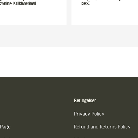
owning- Kallblånering)]
pack)]
Betingelser
Privacy Policy
 Page
Refund and Returns Policy