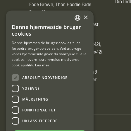
Din In
Fade Brown, Thon Hoodie Fade
Brown)]
×
[ih_use_fallback_field(Heated vest,
Denne hjemmeside bruger
SWEDISH
Heated vest)]
cookies
DANISH
Denne hjemmeside bruger cookies til at
[ih_use_fallback_field(C6 1,7-10x42i,
forbedre brugeroplevelsen. Ved at bruge
6ggr förstoringsväxel!, C6 1,7-10x42i,
vores hjemmeside giver du samtykke til alle
cookies i overensstemmelse med vores
6ggr förstoringsväxel!)]
cookiepolitik.
Läs mer
[ih_use_fallback_field(Carrier High
ABSOLUT NØDVENDIGE
Energy Professional 15kg, Carrier
High Energy Professional 15kg)]
YDEEVNE
MÅLRETNING
FUNKTIONALITET
UKLASSIFICEREDE
Interjakt DK