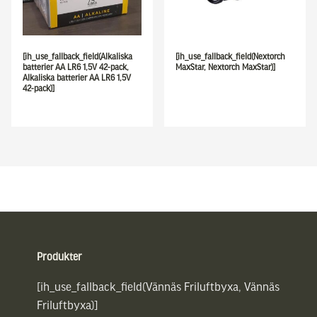
[ih_use_fallback_field(Alkaliska
[ih_use_fallback_field(Nextorch
batterier AA LR6 1,5V 42-pack,
MaxStar, Nextorch MaxStar)]
Alkaliska batterier AA LR6 1,5V
42-pack)]
Sidfot
Produkter
[ih_use_fallback_field(Vännäs Friluftbyxa, Vännäs
Friluftbyxa)]