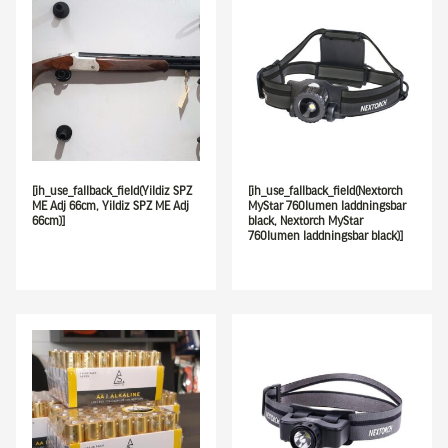
[ih_use_fallback_field(Yildiz SPZ
[ih_use_fallback_field(Nextorch
ME Adj 66cm, Yildiz SPZ ME Adj
MyStar 760lumen laddningsbar
66cm)]
black, Nextorch MyStar
760lumen laddningsbar black)]