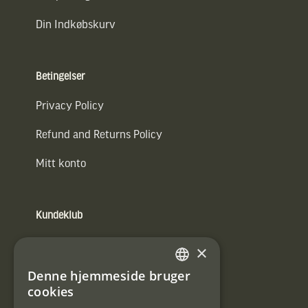
Din Indkøbskurv
Betingelser
Privacy Policy
Refund and Returns Policy
Mitt konto
Kundeklub
Information om kundeklub.
×
Tilmeld mig kundeklubben
Denne hjemmeside bruger
SWEDISH
cookies
E-
DANISH