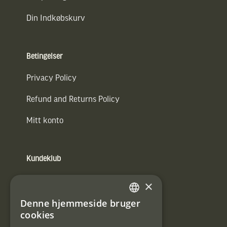
Din Indkøbskurv
Betingelser
Privacy Policy
Refund and Returns Policy
Mitt konto
Kundeklub
Information om kundeklub.
×
Tilmeld mig kundeklubben
Denne hjemmeside bruger
SWEDISH
cookies
E-
DANISH