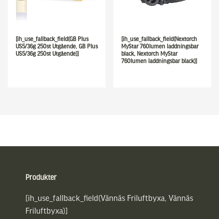
[ih_use_fallback_field(GB Plus
[ih_use_fallback_field(Nextorch
US5/36g 250st Utgående, GB Plus
MyStar 760lumen laddningsbar
US5/36g 250st Utgående)]
black, Nextorch MyStar
760lumen laddningsbar black)]
Sidfot
Produkter
[ih_use_fallback_field(Vännäs Friluftbyxa, Vännäs
Friluftbyxa)]