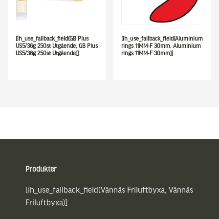
[ih_use_fallback_field(GB Plus
[ih_use_fallback_field(Aluminium
US5/36g 250st Utgående, GB Plus
rings 11MM-F 30mm, Aluminium
US5/36g 250st Utgående)]
rings 11MM-F 30mm)]
Sidfot
Produkter
[ih_use_fallback_field(Vännäs Friluftbyxa, Vännäs
Friluftbyxa)]