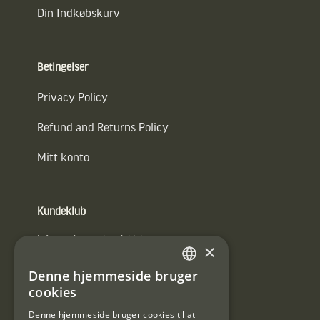
Din Indkøbskurv
Betingelser
Privacy Policy
Refund and Returns Policy
Mitt konto
Kundeklub
Information om kundeklub.
×
Tilmeld mig kundeklubben
Denne hjemmeside bruger
SWEDISH
cookies
E-
DANISH
post
Denne hjemmeside bruger cookies til at