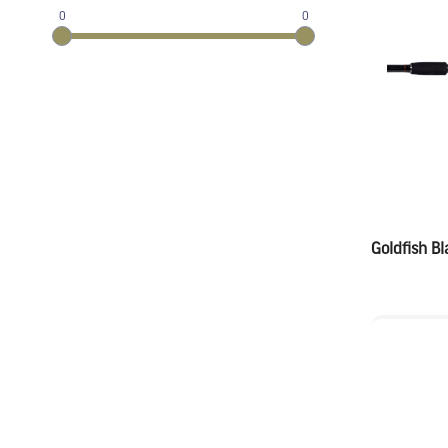
0
0
Goldfish B