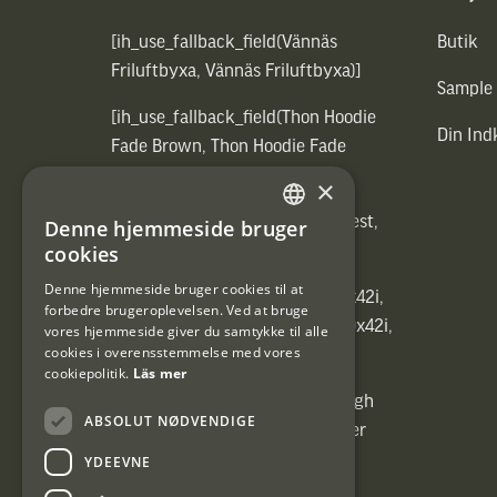
[ih_use_fallback_field(Vännäs
Butik
Friluftbyxa, Vännäs Friluftbyxa)]
Sample
[ih_use_fallback_field(Thon Hoodie
Din In
Fade Brown, Thon Hoodie Fade
Brown)]
×
[ih_use_fallback_field(Heated vest,
Denne hjemmeside bruger
SWEDISH
Heated vest)]
cookies
DANISH
Denne hjemmeside bruger cookies til at
[ih_use_fallback_field(C6 1,7-10x42i,
forbedre brugeroplevelsen. Ved at bruge
6ggr förstoringsväxel!, C6 1,7-10x42i,
vores hjemmeside giver du samtykke til alle
cookies i overensstemmelse med vores
6ggr förstoringsväxel!)]
cookiepolitik.
Läs mer
[ih_use_fallback_field(Carrier High
ABSOLUT NØDVENDIGE
Energy Professional 15kg, Carrier
High Energy Professional 15kg)]
YDEEVNE