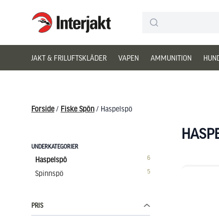
Interjakt DK
Hoppa till innehåll
JAKT & FRILUFTSKLÄDER
VAPEN
AMMUNITION
HUN
Forside
/
Fiske Spön
/ Haspelspö
HASP
UNDERKATEGORIER
6
Haspelspö
5
Spinnspö
PRIS