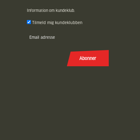
Information om kundeklub.
Tilmeld mig kundeklubben
E-
post
(Påkrævet)
Abonner