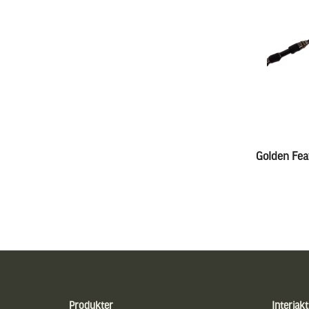
Golden Fea
Sidfot
Produkter
Interjakt