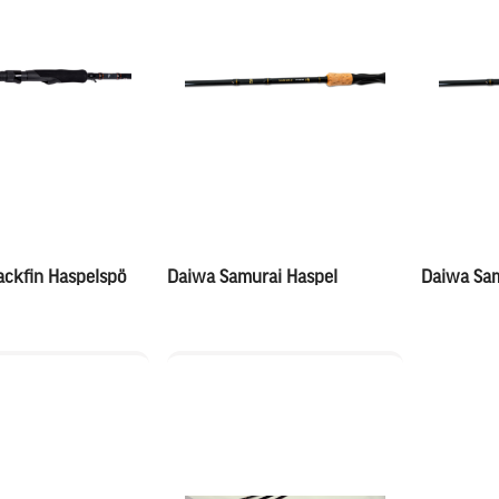
lackfin Haspelspö
Daiwa Samurai Haspel
Daiwa Sam