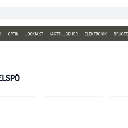
D
OPTIK
LOCKJAKT
JAKTTILLBEHÖR
ELEKTRONIK
BRUGTE
ELSPÖ